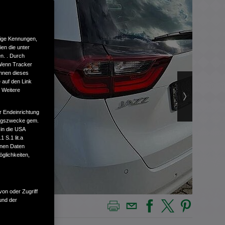
tige Kennungen,
en die unter
n. . Durch
 Wenn Tracker
önnen dieses
 auf den Link
. Weitere
r Endeinrichtung
tungszwecke gem.
 in die USA
 S.1 lit.a
enen Daten
glichkeiten,
von oder Zugriff
und der