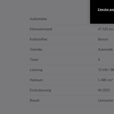
Zwecke an
Außenfarbe
PLATINUM
Kilometerstand
47.520 km
Kraftstoffart
Benzin
Getriebe
Automatik
Türen
4
Leistung
72 kW / 9
Hubraum
1.498 cm³
Erstzulassung
04.2023
Bauart
Limousine