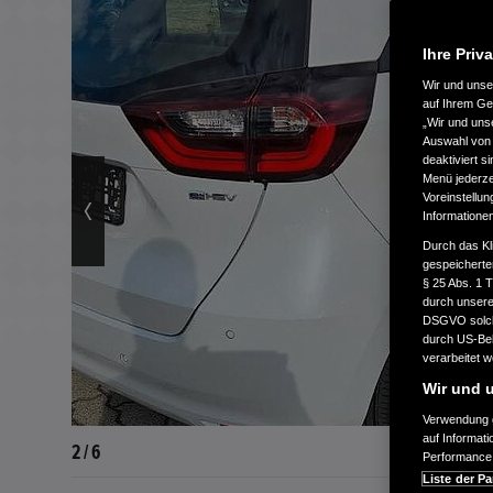
Ihre Priv
Wir und uns
auf Ihrem Ge
„Wir und uns
Auswahl von 
deaktiviert s
Menü jederzei
Voreinstellun
Informatione
Durch das Kl
gespeicherte
§ 25 Abs. 1 
durch unsere 
DSGVO solche
durch US-Beh
verarbeitet 
Wir und u
Verwendung g
auf Informat
2 / 6
Performance 
Liste der Pa