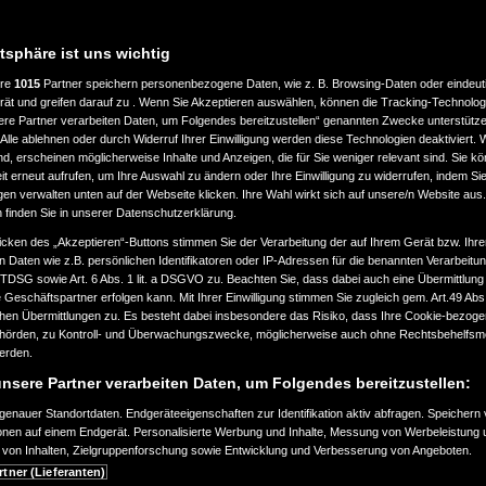
atsphäre ist uns wichtig
ere
1015
Partner speichern personenbezogene Daten, wie z. B. Browsing-Daten oder eindeu
rät und greifen darauf zu . Wenn Sie Akzeptieren auswählen, können die Tracking-Technologi
ere Partner verarbeiten Daten, um Folgendes bereitzustellen“ genannten Zwecke unterstütze
Alle ablehnen oder durch Widerruf Ihrer Einwilligung werden diese Technologien deaktiviert.
ind, erscheinen möglicherweise Inhalte und Anzeigen, die für Sie weniger relevant sind. Sie k
t erneut aufrufen, um Ihre Auswahl zu ändern oder Ihre Einwilligung zu widerrufen, indem Sie
gen verwalten unten auf der Webseite klicken. Ihre Wahl wirkt sich auf unsere/n Website aus
n finden Sie in unserer Datenschutzerklärung.
icken des „Akzeptieren“-Buttons stimmen Sie der Verarbeitung der auf Ihrem Gerät bzw. Ihre
n Daten wie z.B. persönlichen Identifikatoren oder IP-Adressen für die benannten Verarbei
TTDSG sowie Art. 6 Abs. 1 lit. a DSGVO zu. Beachten Sie, dass dabei auch eine Übermittlung
Geschäftspartner erfolgen kann. Mit Ihrer Einwilligung stimmen Sie zugleich gem. Art.49 Abs.1
n Übermittlungen zu. Es besteht dabei insbesondere das Risiko, dass Ihre Cookie-bezog
örden, zu Kontroll- und Überwachungszwecke, möglicherweise auch ohne Rechtsbehelfsmö
werden.
nsere Partner verarbeiten Daten, um Folgendes bereitzustellen:
enauer Standortdaten. Endgeräteeigenschaften zur Identifikation aktiv abfragen. Speichern 
ionen auf einem Endgerät. Personalisierte Werbung und Inhalte, Messung von Werbeleistung 
von Inhalten, Zielgruppenforschung sowie Entwicklung und Verbesserung von Angeboten.
rtner (Lieferanten)