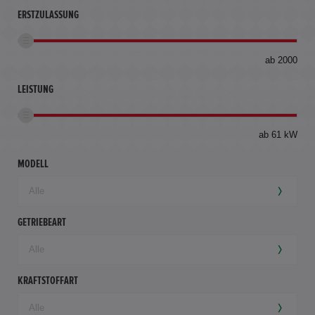
ERSTZULASSUNG
bis
ab 2000
360
km
LEISTUNG
ab 61 kW
MODELL
GETRIEBEART
KRAFTSTOFFART