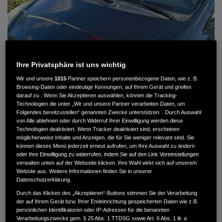
Ihre Privatsphäre ist uns wichtig
Wir und unsere
1015
Partner speichern personenbezogene Daten, wie z. B.
Browsing-Daten oder eindeutige Kennungen, auf Ihrem Gerät und greifen
darauf zu . Wenn Sie Akzeptieren auswählen, können die Tracking-
Technologien die unter „Wir und unsere Partner verarbeiten Daten, um
Folgendes bereitzustellen“ genannten Zwecke unterstützen. . Durch Auswahl
von Alle ablehnen oder durch Widerruf Ihrer Einwilligung werden diese
HONDA JAZZ 1.4 ES SPORT KLIMA, RADIOCD, LM-ALLWETTERRÄDER, PRIVACY
Technologien deaktiviert. Wenn Tracker deaktiviert sind, erscheinen
möglicherweise Inhalte und Anzeigen, die für Sie weniger relevant sind. Sie
können dieses Menü jederzeit erneut aufrufen, um Ihre Auswahl zu ändern
MWST. NICHT AUSWEISBAR
oder Ihre Einwilligung zu widerrufen, indem Sie auf den Link Voreinstellungen
3.900 €
verwalten unten auf der Webseite klicken. Ihre Wahl wirkt sich auf unsere/n
Website aus. Weitere Informationen finden Sie in unserer
Datenschutzerklärung.
Außenfarbe
crystal black pearl
Durch das Klicken des „Akzeptieren“-Buttons stimmen Sie der Verarbeitung
Kilometerstand
166.000 km
der auf Ihrem Gerät bzw. Ihrer Endeinrichtung gespeicherten Daten wie z.B.
persönlichen Identifikatoren oder IP-Adressen für die benannten
Kraftstoffart
Super
Verarbeitungszwecke gem. § 25 Abs. 1 TTDSG sowie Art. 6 Abs. 1 lit. a
Getriebe
Automatik