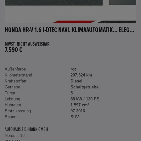
HONDA HR-V 1.6 I-DTEC NAVI. KLIMAAUTOMATIK... ELEGANCE
MWST. NICHT AUSWEISBAR
7.590 €
Außenfarbe
rot
Kilometerstand
207.324 km
Kraftstoffart
Diesel
Getriebe
Schaltgetriebe
Türen
5
Leistung
88 kW / 120 PS
Hubraum
1.597 cm³
Erstzulassung
07.2016
Bauart
SUV
AUTOHAUS EICHHORN GMBH
Nordstr. 18