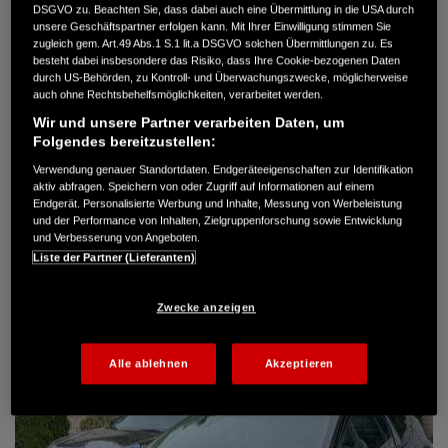
DSGVO zu. Beachten Sie, dass dabei auch eine Übermittlung in die USA durch
Türen
5
unsere Geschäftspartner erfolgen kann. Mit Ihrer Einwilligung stimmen Sie
Leistung
61 kW / 83 PS
zugleich gem. Art.49 Abs.1 S.1 lit.a DSGVO solchen Übermittlungen zu. Es
Hubraum
1.339 cm³
besteht dabei insbesondere das Risiko, dass Ihre Cookie-bezogenen Daten
Erstzulassung
10.2007
durch US-Behörden, zu Kontroll- und Überwachungszwecke, möglicherweise
Bauart
Limousine
auch ohne Rechtsbehelfsmöglichkeiten, verarbeitet werden.
Wir und unsere Partner verarbeiten Daten, um
AUTO HARKE GMBH
Folgendes bereitzustellen:
Randersweide 59-63
21035 Hamburg
Verwendung genauer Standortdaten. Endgeräteeigenschaften zur Identifikation
aktiv abfragen. Speichern von oder Zugriff auf Informationen auf einem
+49 40 735 935 0
Endgerät. Personalisierte Werbung und Inhalte, Messung von Werbeleistung
und der Performance von Inhalten, Zielgruppenforschung sowie Entwicklung
und Verbesserung von Angeboten.
DETAILS
Liste der Partner (Lieferanten)
FAVORITEN
Zwecke anzeigen
Alle ablehnen
Akzeptieren