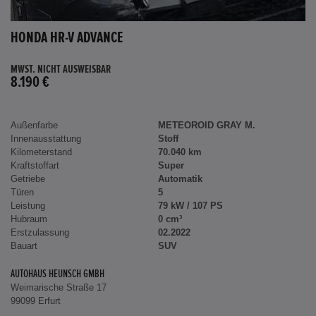
HONDA HR-V ADVANCE
MWST. NICHT AUSWEISBAR
8.190 €
Außenfarbe
METEOROID GRAY M.
Innenausstattung
Stoff
Kilometerstand
70.040 km
Kraftstoffart
Super
Getriebe
Automatik
Türen
5
Leistung
79 kW / 107 PS
Hubraum
0 cm³
Erstzulassung
02.2022
Bauart
SUV
AUTOHAUS HEUNSCH GMBH
Weimarische Straße 17
99099 Erfurt