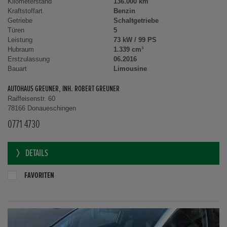
Kilometerstand
136.000 km
Kraftstoffart
Benzin
Getriebe
Schaltgetriebe
Türen
5
Leistung
73 kW / 99 PS
Hubraum
1.339 cm³
Erstzulassung
06.2016
Bauart
Limousine
AUTOHAUS GREUNER, INH. ROBERT GREUNER
Raiffeisenstr. 60
78166 Donaueschingen
0771 4730
DETAILS
FAVORITEN