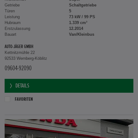
Getriebe
Schaltgetriebe
Türen
5
Leistung
73 kW / 99 PS
Hubraum
1.339 cm³
Erstzulassung
12.2014
Bauart
Van/Kleinbus
AUTO-JÄGER GMBH
Kettnitzmühle 22
92533 Wernberg-Köblitz
09604-92090
DETAILS
FAVORITEN