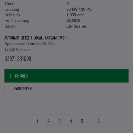
Türen
5
Leistung
73 kW / 99 PS
Hubraum
1.339 cm³
Erstzulassung
06.2015
Bauart
Limousine
AUTOHAUS LIETZE & LOGALL ANKLAM GMBH
Spantekower Landstraße 35a
17389 Anklam
03971-831098
DETAILS
FAVORITEN
1
2
3
4
5