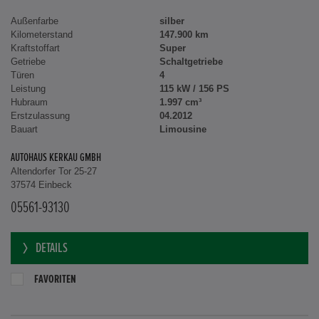
Außenfarbe
silber
Kilometerstand
147.900 km
Kraftstoffart
Super
Getriebe
Schaltgetriebe
Türen
4
Leistung
115 kW / 156 PS
Hubraum
1.997 cm³
Erstzulassung
04.2012
Bauart
Limousine
AUTOHAUS KERKAU GMBH
Altendorfer Tor 25-27
37574 Einbeck
05561-93130
DETAILS
FAVORITEN