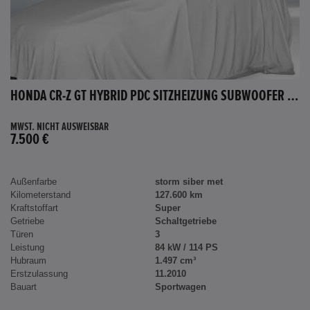
HONDA CR-Z GT HYBRID PDC SITZHEIZUNG SUBWOOFER BLUETOOTH
MWST. NICHT AUSWEISBAR
7.500 €
Außenfarbe
storm siber met
Kilometerstand
127.600 km
Kraftstoffart
Super
Getriebe
Schaltgetriebe
Türen
3
Leistung
84 kW / 114 PS
Hubraum
1.497 cm³
Erstzulassung
11.2010
Bauart
Sportwagen