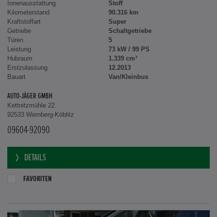
Innenausstattung
Stoff
Kilometerstand
90.316 km
Kraftstoffart
Super
Getriebe
Schaltgetriebe
Türen
5
Leistung
73 kW / 99 PS
Hubraum
1.339 cm³
Erstzulassung
12.2013
Bauart
Van/Kleinbus
AUTO-JÄGER GMBH
Kettnitzmühle 22
92533 Wernberg-Köblitz
09604-92090
DETAILS
FAVORITEN