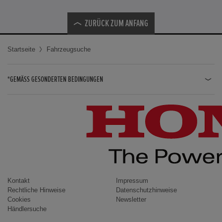
ZURÜCK ZUM ANFANG
Startseite
Fahrzeugsuche
*GEMÄSS GESONDERTEN BEDINGUNGEN
JAZZ HYBRID
JAZZ
CIVIC TYPE R
CIVIC HYBRID
CIVIC TOURER
CIVIC / CIVIC LIMOUSINE
Kontakt
Impressum
Rechtliche Hinweise
Datenschutzhinweise
INSIGHT
Cookies
Newsletter
Händlersuche
ACCORD