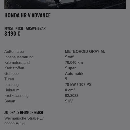
HONDA HR-V ADVANCE
MWST. NICHT AUSWEISBAR
8.190 €
Außenfarbe
METEOROID GRAY M.
Innenausstattung
Stoff
Kilometerstand
70.040 km
Kraftstoffart
Super
Getriebe
Automatik
Türen
5
Leistung
79 kW / 107 PS
Hubraum
0 cm³
Erstzulassung
02.2022
Bauart
SUV
AUTOHAUS HEUNSCH GMBH
Weimarische Straße 17
99099 Erfurt