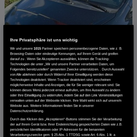
Ihre Privatsphäre ist uns wichtig
Wir und unsere
1015
Partner speichern personenbezogene Daten, wie z. B.
Browsing-Daten oder eindeutige Kennungen, auf Ihrem Gerät und greifen
darauf zu . Wenn Sie Akzeptieren auswählen, können die Tracking-
Technologien die unter „Wir und unsere Partner verarbeiten Daten, um
Folgendes bereitzustellen“ genannten Zwecke unterstützen. . Durch Auswahl
von Alle ablehnen oder durch Widerruf Ihrer Einwilligung werden diese
HONDA JAZZ 1.4 ES SPORT KLIMA, RADIOCD, LM-ALLWETTERRÄDER, PRIVACY
Technologien deaktiviert. Wenn Tracker deaktiviert sind, erscheinen
möglicherweise Inhalte und Anzeigen, die für Sie weniger relevant sind. Sie
können dieses Menü jederzeit erneut aufrufen, um Ihre Auswahl zu ändern
MWST. NICHT AUSWEISBAR
oder Ihre Einwilligung zu widerrufen, indem Sie auf den Link Voreinstellungen
3.900 €
verwalten unten auf der Webseite klicken. Ihre Wahl wirkt sich auf unsere/n
Website aus. Weitere Informationen finden Sie in unserer
Datenschutzerklärung.
Außenfarbe
crystal black pearl
Durch das Klicken des „Akzeptieren“-Buttons stimmen Sie der Verarbeitung
Kilometerstand
166.000 km
der auf Ihrem Gerät bzw. Ihrer Endeinrichtung gespeicherten Daten wie z.B.
persönlichen Identifikatoren oder IP-Adressen für die benannten
Kraftstoffart
Super
Verarbeitungszwecke gem. § 25 Abs. 1 TTDSG sowie Art. 6 Abs. 1 lit. a
Getriebe
Automatik