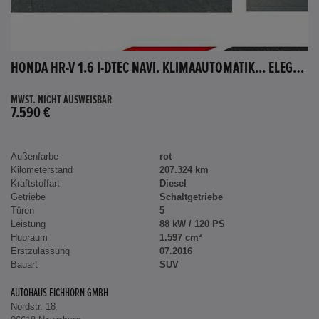
HONDA HR-V 1.6 I-DTEC NAVI. KLIMAAUTOMATIK... ELEGANCE
MWST. NICHT AUSWEISBAR
7.590 €
Außenfarbe
rot
Kilometerstand
207.324 km
Kraftstoffart
Diesel
Getriebe
Schaltgetriebe
Türen
5
Leistung
88 kW / 120 PS
Hubraum
1.597 cm³
Erstzulassung
07.2016
Bauart
SUV
AUTOHAUS EICHHORN GMBH
Nordstr. 18