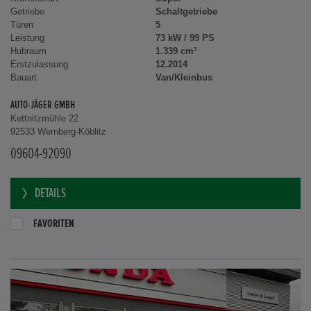
Getriebe
Schaltgetriebe
Türen
5
Leistung
73 kW / 99 PS
Hubraum
1.339 cm³
Erstzulassung
12.2014
Bauart
Van/Kleinbus
AUTO-JÄGER GMBH
Kettnitzmühle 22
92533 Wernberg-Köblitz
09604-92090
DETAILS
FAVORITEN