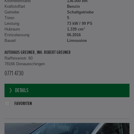
Kilometerstand
136.000 km
Kraftstoffart
Benzin
Getriebe
Schaltgetriebe
Türen
5
Leistung
73 kW / 99 PS
Hubraum
1.339 cm³
Erstzulassung
06.2016
Bauart
Limousine
AUTOHAUS GREUNER, INH. ROBERT GREUNER
Raiffeisenstr. 60
78166 Donaueschingen
0771 4730
DETAILS
FAVORITEN