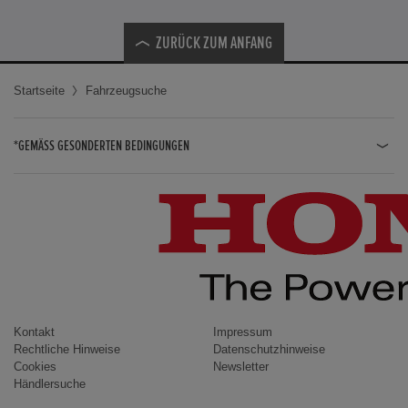
ZURÜCK ZUM ANFANG
Startseite
Fahrzeugsuche
*GEMÄSS GESONDERTEN BEDINGUNGEN
JAZZ HYBRID
JAZZ
CIVIC TYPE R
CIVIC HYBRID
CIVIC TOURER
CIVIC / CIVIC LIMOUSINE
Kontakt
Impressum
Rechtliche Hinweise
Datenschutzhinweise
INSIGHT
Cookies
Newsletter
Händlersuche
ACCORD