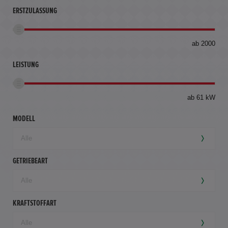
ERSTZULASSUNG
bis
ab 2000
360
km
LEISTUNG
ab 61 kW
MODELL
GETRIEBEART
KRAFTSTOFFART