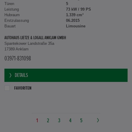
Türen
5
Leistung
73 kW / 99 PS
Hubraum
1.339 cm³
Erstzulassung
06.2015
Bauart
Limousine
AUTOHAUS LIETZE & LOGALL ANKLAM GMBH
Spantekower Landstraße 35a
17389 Anklam
03971-831098
DETAILS
FAVORITEN
1
2
3
4
5