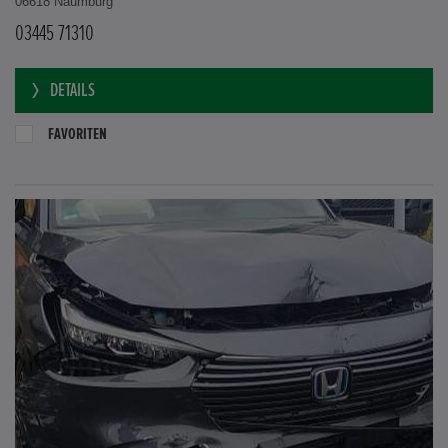
06618 Naumburg
03445 71310
DETAILS
FAVORITEN