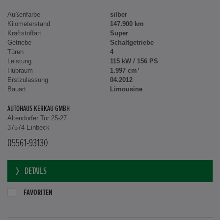
Außenfarbe
silber
Kilometerstand
147.900 km
Kraftstoffart
Super
Getriebe
Schaltgetriebe
Türen
4
Leistung
115 kW / 156 PS
Hubraum
1.997 cm³
Erstzulassung
04.2012
Bauart
Limousine
AUTOHAUS KERKAU GMBH
Altendorfer Tor 25-27
37574 Einbeck
05561-93130
DETAILS
FAVORITEN