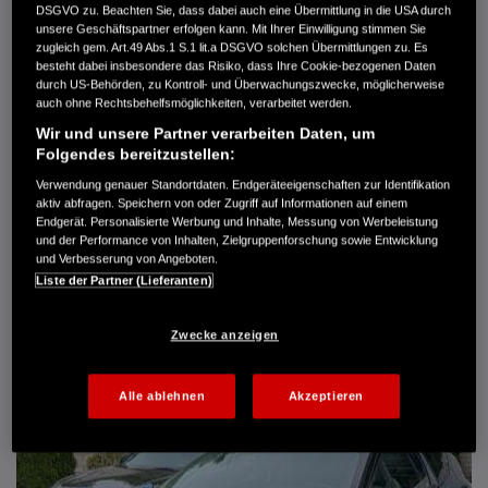
DSGVO zu. Beachten Sie, dass dabei auch eine Übermittlung in die USA durch
Türen
5
unsere Geschäftspartner erfolgen kann. Mit Ihrer Einwilligung stimmen Sie
Leistung
61 kW / 83 PS
zugleich gem. Art.49 Abs.1 S.1 lit.a DSGVO solchen Übermittlungen zu. Es
Hubraum
1.339 cm³
besteht dabei insbesondere das Risiko, dass Ihre Cookie-bezogenen Daten
Erstzulassung
10.2007
durch US-Behörden, zu Kontroll- und Überwachungszwecke, möglicherweise
Bauart
Limousine
auch ohne Rechtsbehelfsmöglichkeiten, verarbeitet werden.
Wir und unsere Partner verarbeiten Daten, um
AUTO HARKE GMBH
Folgendes bereitzustellen:
Randersweide 59-63
21035 Hamburg
Verwendung genauer Standortdaten. Endgeräteeigenschaften zur Identifikation
aktiv abfragen. Speichern von oder Zugriff auf Informationen auf einem
+49 40 735 935 0
Endgerät. Personalisierte Werbung und Inhalte, Messung von Werbeleistung
und der Performance von Inhalten, Zielgruppenforschung sowie Entwicklung
und Verbesserung von Angeboten.
DETAILS
Liste der Partner (Lieferanten)
FAVORITEN
Zwecke anzeigen
Alle ablehnen
Akzeptieren