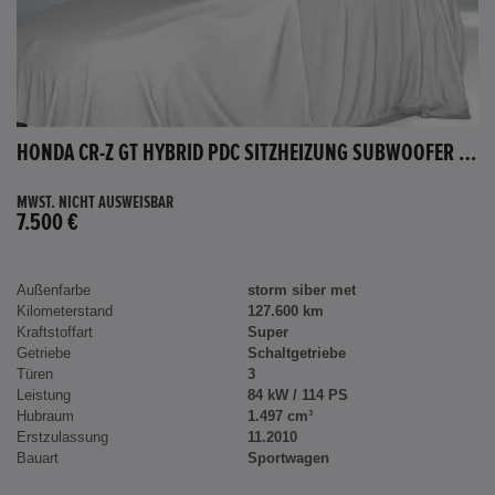
HONDA CR-Z GT HYBRID PDC SITZHEIZUNG SUBWOOFER BLUETOOTH
MWST. NICHT AUSWEISBAR
7.500 €
Außenfarbe
storm siber met
Kilometerstand
127.600 km
Kraftstoffart
Super
Getriebe
Schaltgetriebe
Türen
3
Leistung
84 kW / 114 PS
Hubraum
1.497 cm³
Erstzulassung
11.2010
Bauart
Sportwagen