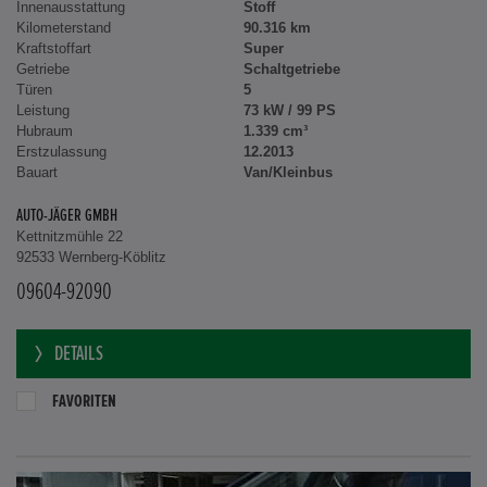
Innenausstattung
Stoff
Kilometerstand
90.316 km
Kraftstoffart
Super
Getriebe
Schaltgetriebe
Türen
5
Leistung
73 kW / 99 PS
Hubraum
1.339 cm³
Erstzulassung
12.2013
Bauart
Van/Kleinbus
AUTO-JÄGER GMBH
Kettnitzmühle 22
92533 Wernberg-Köblitz
09604-92090
DETAILS
FAVORITEN