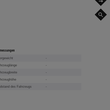
G
messungen
ergewicht
-
hrzeuglänge
-
hrzeugbreite
-
hrzeughöhe
-
dstand des Fahrzeugs
-