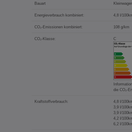
Bauart
Kleinwage
Energieverbrauch kombiniert:
4,8 l/100k
CO₂-Emissionen kombiniert:
108 g/km
CO₂-Klasse:
C
Informatio
die CO₂-E
Kraftstoffverbrauch:
4,8 l/100k
3,9 l/100k
3,9 l/100k
4,2 l/100k
6,2 l/100k