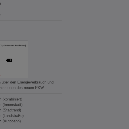
n
m
n über den Energieverbrauch und
missionen des neuen PKW
m (kombiniert)
m (Innenstadt)
m (Stadtrand)
m (Landstraße)
m (Autobahn)