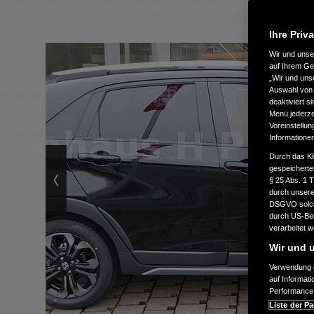
Ihre Priv
Wir und uns
auf Ihrem Ge
„Wir und uns
Auswahl von 
deaktiviert s
Menü jederzei
Voreinstellun
Informatione
Durch das Kl
gespeicherte
§ 25 Abs. 1 
durch unsere 
DSGVO solche
durch US-Beh
verarbeitet 
Wir und u
Verwendung g
auf Informat
Performance 
Liste der Pa