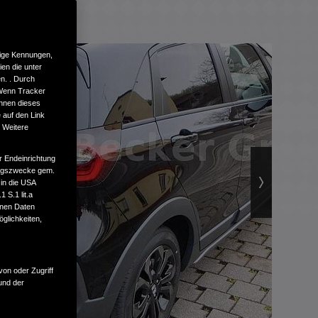
tige Kennungen,
en die unter
n. . Durch
 Wenn Tracker
önnen dieses
 auf den Link
. Weitere
r Endeinrichtung
tungszwecke gem.
 in die USA
 S.1 lit.a
enen Daten
glichkeiten,
von oder Zugriff
und der