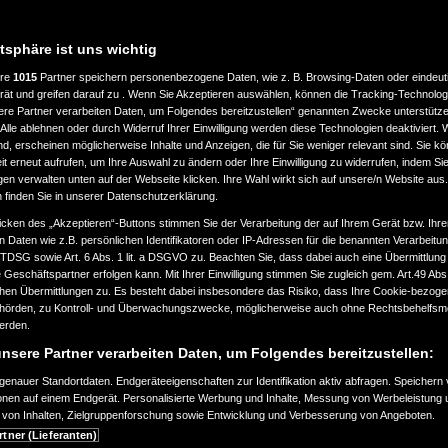
atsphäre ist uns wichtig
ere
1015
Partner speichern personenbezogene Daten, wie z. B. Browsing-Daten oder eindeu
rät und greifen darauf zu . Wenn Sie Akzeptieren auswählen, können die Tracking-Technologi
ere Partner verarbeiten Daten, um Folgendes bereitzustellen“ genannten Zwecke unterstütze
Alle ablehnen oder durch Widerruf Ihrer Einwilligung werden diese Technologien deaktiviert.
ind, erscheinen möglicherweise Inhalte und Anzeigen, die für Sie weniger relevant sind. Sie k
t erneut aufrufen, um Ihre Auswahl zu ändern oder Ihre Einwilligung zu widerrufen, indem Sie
gen verwalten unten auf der Webseite klicken. Ihre Wahl wirkt sich auf unsere/n Website aus
n finden Sie in unserer Datenschutzerklärung.
icken des „Akzeptieren“-Buttons stimmen Sie der Verarbeitung der auf Ihrem Gerät bzw. Ihre
n Daten wie z.B. persönlichen Identifikatoren oder IP-Adressen für die benannten Verarbei
TTDSG sowie Art. 6 Abs. 1 lit. a DSGVO zu. Beachten Sie, dass dabei auch eine Übermittlung
Geschäftspartner erfolgen kann. Mit Ihrer Einwilligung stimmen Sie zugleich gem. Art.49 Abs.1
n Übermittlungen zu. Es besteht dabei insbesondere das Risiko, dass Ihre Cookie-bezog
örden, zu Kontroll- und Überwachungszwecke, möglicherweise auch ohne Rechtsbehelfsmö
werden.
nsere Partner verarbeiten Daten, um Folgendes bereitzustellen:
enauer Standortdaten. Endgeräteeigenschaften zur Identifikation aktiv abfragen. Speichern 
ionen auf einem Endgerät. Personalisierte Werbung und Inhalte, Messung von Werbeleistung 
von Inhalten, Zielgruppenforschung sowie Entwicklung und Verbesserung von Angeboten.
rtner (Lieferanten)