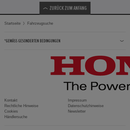
ZURÜCK ZUM ANFANG
Startseite
Fahrzeugsuche
*GEMÄSS GESONDERTEN BEDINGUNGEN
JAZZ HYBRID
JAZZ
CIVIC TYPE R
CIVIC HYBRID
CIVIC TOURER
CIVIC / CIVIC LIMOUSINE
Kontakt
Impressum
Rechtliche Hinweise
Datenschutzhinweise
INSIGHT
Cookies
Newsletter
Händlersuche
ACCORD
HR-V