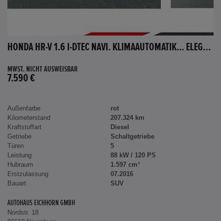
HONDA HR-V 1.6 I-DTEC NAVI. KLIMAAUTOMATIK... ELEGANCE
MWST. NICHT AUSWEISBAR
7.590 €
Außenfarbe
rot
Kilometerstand
207.324 km
Kraftstoffart
Diesel
Getriebe
Schaltgetriebe
Türen
5
Leistung
88 kW / 120 PS
Hubraum
1.597 cm³
Erstzulassung
07.2016
Bauart
SUV
AUTOHAUS EICHHORN GMBH
Nordstr. 18