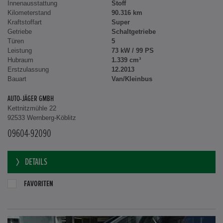
Innenausstattung
Stoff
Kilometerstand
90.316 km
Kraftstoffart
Super
Getriebe
Schaltgetriebe
Türen
5
Leistung
73 kW / 99 PS
Hubraum
1.339 cm³
Erstzulassung
12.2013
Bauart
Van/Kleinbus
AUTO-JÄGER GMBH
Kettnitzmühle 22
92533 Wernberg-Köblitz
09604-92090
DETAILS
FAVORITEN