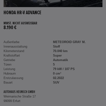
HONDA HR-V ADVANCE
MWST. NICHT AUSWEISBAR
8.190 €
Außenfarbe
METEOROID GRAY M.
Innenausstattung
Stoff
Kilometerstand
70.040 km
Kraftstoffart
Super
Getriebe
Automatik
Türen
5
Leistung
79 kW / 107 PS
Hubraum
0 cm³
Erstzulassung
02.2022
Bauart
SUV
AUTOHAUS HEUNSCH GMBH
Weimarische Straße 17
99099 Erfurt