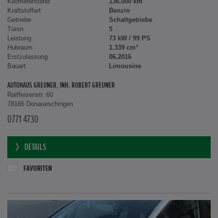
Kilometerstand
136.000 km
Kraftstoffart
Benzin
Getriebe
Schaltgetriebe
Türen
5
Leistung
73 kW / 99 PS
Hubraum
1.339 cm³
Erstzulassung
06.2016
Bauart
Limousine
AUTOHAUS GREUNER, INH. ROBERT GREUNER
Raiffeisenstr. 60
78166 Donaueschingen
0771 4730
DETAILS
FAVORITEN