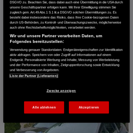
DSGVO zu. Beachten Sie, dass dabei auch eine Übermittlung in die USA durch
Türen
5
unsere Geschäftspartner erfolgen kann. Mit Ihrer Einwilligung stimmen Sie
Leistung
61 kW / 83 PS
zugleich gem. Art.49 Abs.1 S.1 lit.a DSGVO solchen Übermittlungen zu. Es
Hubraum
1.339 cm³
besteht dabei insbesondere das Risiko, dass Ihre Cookie-bezogenen Daten
Erstzulassung
10.2007
durch US-Behörden, zu Kontroll- und Überwachungszwecke, möglicherweise
Bauart
Limousine
auch ohne Rechtsbehelfsmöglichkeiten, verarbeitet werden.
Wir und unsere Partner verarbeiten Daten, um
AUTO HARKE GMBH
Folgendes bereitzustellen:
Randersweide 59-63
Verwendung genauer Standortdaten. Endgeräteeigenschaften zur Identifikation
21035 Hamburg
aktiv abfragen. Speichern von oder Zugriff auf Informationen auf einem
+49 40 735 935 0
Endgerät. Personalisierte Werbung und Inhalte, Messung von Werbeleistung
und der Performance von Inhalten, Zielgruppenforschung sowie Entwicklung
und Verbesserung von Angeboten.
Liste der Partner (Lieferanten)
DETAILS
FAVORITEN
Zwecke anzeigen
Alle ablehnen
Akzeptieren