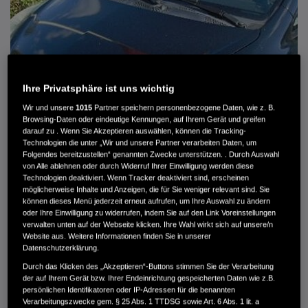
Ihre Privatsphäre ist uns wichtig
Wir und unsere
1015
Partner speichern personenbezogene Daten, wie z. B.
Browsing-Daten oder eindeutige Kennungen, auf Ihrem Gerät und greifen
darauf zu . Wenn Sie Akzeptieren auswählen, können die Tracking-
Technologien die unter „Wir und unsere Partner verarbeiten Daten, um
Folgendes bereitzustellen“ genannten Zwecke unterstützen. . Durch Auswahl
von Alle ablehnen oder durch Widerruf Ihrer Einwilligung werden diese
Technologien deaktiviert. Wenn Tracker deaktiviert sind, erscheinen
HONDA JAZZ 1.4 ES SPORT KLIMA, RADIOCD, LM-ALLWETTERRÄDER, PRIVACY
möglicherweise Inhalte und Anzeigen, die für Sie weniger relevant sind. Sie
können dieses Menü jederzeit erneut aufrufen, um Ihre Auswahl zu ändern
MWST. NICHT AUSWEISBAR
oder Ihre Einwilligung zu widerrufen, indem Sie auf den Link Voreinstellungen
3.900 €
verwalten unten auf der Webseite klicken. Ihre Wahl wirkt sich auf unsere/n
Website aus. Weitere Informationen finden Sie in unserer
Datenschutzerklärung.
Durch das Klicken des „Akzeptieren“-Buttons stimmen Sie der Verarbeitung
Außenfarbe
crystal black pearl
der auf Ihrem Gerät bzw. Ihrer Endeinrichtung gespeicherten Daten wie z.B.
Kilometerstand
166.000 km
persönlichen Identifikatoren oder IP-Adressen für die benannten
Kraftstoffart
Super
Verarbeitungszwecke gem. § 25 Abs. 1 TTDSG sowie Art. 6 Abs. 1 lit. a
Getriebe
Automatik