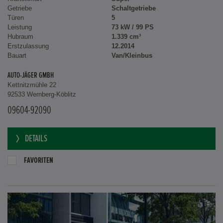
Getriebe
Schaltgetriebe
Türen
5
Leistung
73 kW / 99 PS
Hubraum
1.339 cm³
Erstzulassung
12.2014
Bauart
Van/Kleinbus
AUTO-JÄGER GMBH
Kettnitzmühle 22
92533 Wernberg-Köblitz
09604-92090
DETAILS
FAVORITEN