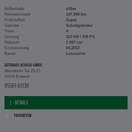
Außenfarbe
silber
Kilometerstand
147.900 km
Kraftstoffart
Super
Getriebe
Schaltgetriebe
Türen
4
Leistung
115 kW / 156 PS
Hubraum
1.997 cm³
Erstzulassung
04.2012
Bauart
Limousine
AUTOHAUS KERKAU GMBH
Altendorfer Tor 25-27
37574 Einbeck
05561-93130
DETAILS
FAVORITEN