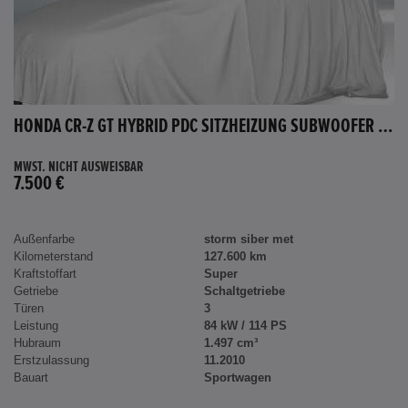
HONDA CR-Z GT HYBRID PDC SITZHEIZUNG SUBWOOFER BLUETOOTH
MWST. NICHT AUSWEISBAR
7.500 €
Außenfarbe
storm siber met
Kilometerstand
127.600 km
Kraftstoffart
Super
Getriebe
Schaltgetriebe
Türen
3
Leistung
84 kW / 114 PS
Hubraum
1.497 cm³
Erstzulassung
11.2010
Bauart
Sportwagen