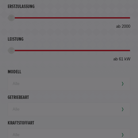
ERSTZULASSUNG
bis
ab 2000
360
km
LEISTUNG
ab 61 kW
MODELL
GETRIEBEART
KRAFTSTOFFART