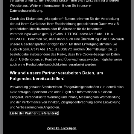
verwalten unten auf der Webseite klicken. Ihre Wahl wirkt sich auf unsere/n
Website aus. Weitere Informationen finden Sie in unserer
Türen
5
Datenschutzerklärung.
Leistung
90 kW / 122 PS
Durch das Klicken des „Akzeptieren“-Buttons stimmen Sie der Verarbeitung
der auf Ihrem Gerät bzw. Ihrer Endeinrichtung gespeicherten Daten wie z.B.
persönlichen Identifikatoren oder IP-Adressen für die benannten
Hubraum
1.498 cm³
Verarbeitungszwecke gem. § 25 Abs. 1 TTDSG sowie Art. 6 Abs. 1 lit. a
DSGVO zu. Beachten Sie, dass dabei auch eine Übermittlung in die USA durch
Erstzulassung
04.2025
unsere Geschäftspartner erfolgen kann. Mit Ihrer Einwilligung stimmen Sie
zugleich gem. Art.49 Abs.1 S.1 lit.a DSGVO solchen Übermittlungen zu. Es
besteht dabei insbesondere das Risiko, dass Ihre Cookie-bezogenen Daten
Bauart
Van/Kleinbus
durch US-Behörden, zu Kontroll- und Überwachungszwecke, möglicherweise
auch ohne Rechtsbehelfsmöglichkeiten, verarbeitet werden.
AUTO-JÄGER GMBH
Wir und unsere Partner verarbeiten Daten, um
Kettnitzmühle 22
Folgendes bereitzustellen:
92533 Wernberg-Köblitz
Verwendung genauer Standortdaten. Endgeräteeigenschaften zur Identifikation
RUFEN SIE UNS AN:
aktiv abfragen. Speichern von oder Zugriff auf Informationen auf einem
Endgerät. Personalisierte Werbung und Inhalte, Messung von Werbeleistung
09604-92090
und der Performance von Inhalten, Zielgruppenforschung sowie Entwicklung
und Verbesserung von Angeboten.
Liste der Partner (Lieferanten)
Route planen
Händlerbestand anzeigen
Zwecke anzeigen
Dealer Website anzeigen