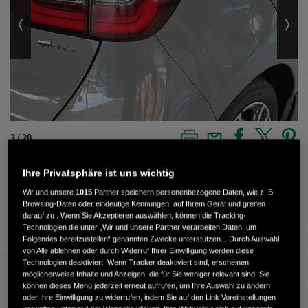
3 / 20
Ihre Privatsphäre ist uns wichtig
Außenfarbe
URBAN GRAY P
Wir und unsere
1015
Partner speichern personenbezogene Daten, wie z. B.
Browsing-Daten oder eindeutige Kennungen, auf Ihrem Gerät und greifen
Innenausstattung
Teilleder
darauf zu . Wenn Sie Akzeptieren auswählen, können die Tracking-
Technologien die unter „Wir und unsere Partner verarbeiten Daten, um
Folgendes bereitzustellen“ genannten Zwecke unterstützen. . Durch Auswahl
Kilometerstand
2.480 km
von Alle ablehnen oder durch Widerruf Ihrer Einwilligung werden diese
Technologien deaktiviert. Wenn Tracker deaktiviert sind, erscheinen
Kraftstoffart
Super
möglicherweise Inhalte und Anzeigen, die für Sie weniger relevant sind. Sie
können dieses Menü jederzeit erneut aufrufen, um Ihre Auswahl zu ändern
Getriebe
Automatik
oder Ihre Einwilligung zu widerrufen, indem Sie auf den Link Voreinstellungen