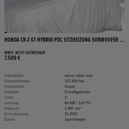
HONDA CR-Z GT HYBRID PDC SITZHEIZUNG SUBWOOFER BLUETOOTH
MWST. NICHT AUSWEISBAR
7.500 €
Außenfarbe
storm siber met
Kilometerstand
127.600 km
Kraftstoffart
Super
Getriebe
Schaltgetriebe
Türen
3
Leistung
84 kW / 114 PS
Hubraum
1.497 cm³
Erstzulassung
11.2010
Bauart
Sportwagen