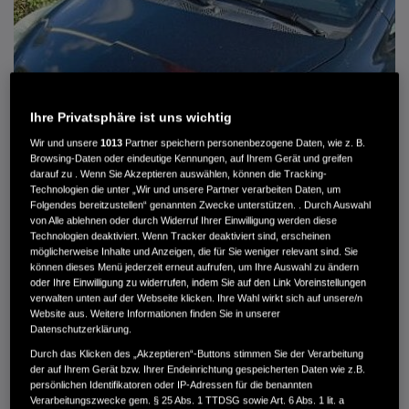
Ihre Privatsphäre ist uns wichtig
Wir und unsere
1013
Partner speichern personenbezogene Daten, wie z. B.
Browsing-Daten oder eindeutige Kennungen, auf Ihrem Gerät und greifen
darauf zu . Wenn Sie Akzeptieren auswählen, können die Tracking-
Technologien die unter „Wir und unsere Partner verarbeiten Daten, um
Folgendes bereitzustellen“ genannten Zwecke unterstützen. . Durch Auswahl
von Alle ablehnen oder durch Widerruf Ihrer Einwilligung werden diese
Technologien deaktiviert. Wenn Tracker deaktiviert sind, erscheinen
HONDA JAZZ 1.4 ES SPORT KLIMA, RADIOCD, LM-ALLWETTERRÄDER, PRIVACY
möglicherweise Inhalte und Anzeigen, die für Sie weniger relevant sind. Sie
können dieses Menü jederzeit erneut aufrufen, um Ihre Auswahl zu ändern
MWST. NICHT AUSWEISBAR
oder Ihre Einwilligung zu widerrufen, indem Sie auf den Link Voreinstellungen
3.900 €
verwalten unten auf der Webseite klicken. Ihre Wahl wirkt sich auf unsere/n
Website aus. Weitere Informationen finden Sie in unserer
Datenschutzerklärung.
Durch das Klicken des „Akzeptieren“-Buttons stimmen Sie der Verarbeitung
Außenfarbe
crystal black pearl
der auf Ihrem Gerät bzw. Ihrer Endeinrichtung gespeicherten Daten wie z.B.
Kilometerstand
166.000 km
persönlichen Identifikatoren oder IP-Adressen für die benannten
Kraftstoffart
Super
Verarbeitungszwecke gem. § 25 Abs. 1 TTDSG sowie Art. 6 Abs. 1 lit. a
Getriebe
Automatik