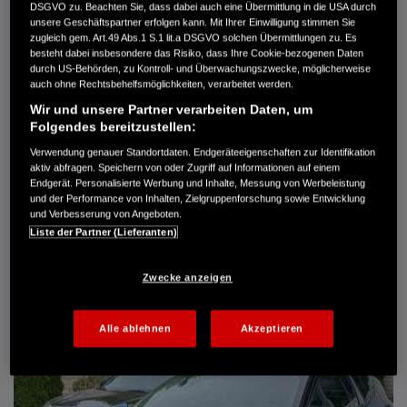
DSGVO zu. Beachten Sie, dass dabei auch eine Übermittlung in die USA durch
Türen
5
unsere Geschäftspartner erfolgen kann. Mit Ihrer Einwilligung stimmen Sie
Leistung
61 kW / 83 PS
zugleich gem. Art.49 Abs.1 S.1 lit.a DSGVO solchen Übermittlungen zu. Es
Hubraum
1.339 cm³
besteht dabei insbesondere das Risiko, dass Ihre Cookie-bezogenen Daten
Erstzulassung
10.2007
durch US-Behörden, zu Kontroll- und Überwachungszwecke, möglicherweise
Bauart
Limousine
auch ohne Rechtsbehelfsmöglichkeiten, verarbeitet werden.
Wir und unsere Partner verarbeiten Daten, um
AUTO HARKE GMBH
Folgendes bereitzustellen:
Randersweide 59-63
Verwendung genauer Standortdaten. Endgeräteeigenschaften zur Identifikation
21035 Hamburg
aktiv abfragen. Speichern von oder Zugriff auf Informationen auf einem
+49 40 735 935 0
Endgerät. Personalisierte Werbung und Inhalte, Messung von Werbeleistung
und der Performance von Inhalten, Zielgruppenforschung sowie Entwicklung
und Verbesserung von Angeboten.
Liste der Partner (Lieferanten)
DETAILS
FAVORITEN
Zwecke anzeigen
Alle ablehnen
Akzeptieren