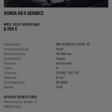
HONDA HR-V ADVANCE
MWST. NICHT AUSWEISBAR
8.190 €
Außenfarbe
METEOROID GRAY M.
Innenausstattung
Stoff
Kilometerstand
70.040 km
Kraftstoffart
Super
Getriebe
Automatik
Türen
5
Leistung
79 kW / 107 PS
Hubraum
0 cm³
Erstzulassung
02.2022
Bauart
SUV
AUTOHAUS HEUNSCH GMBH
Weimarische Straße 17
99099 Erfurt