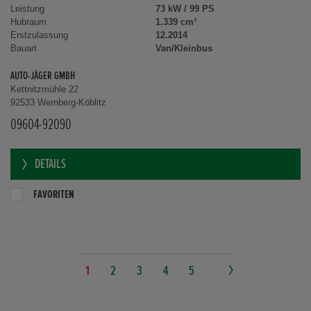
Leistung
73 kW / 99 PS
Hubraum
1.339 cm³
Erstzulassung
12.2014
Bauart
Van/Kleinbus
AUTO-JÄGER GMBH
Kettnitzmühle 22
92533 Wernberg-Köblitz
09604-92090
DETAILS
FAVORITEN
1
2
3
4
5