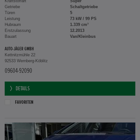
Kraftstoffart
Super
Getriebe
Schaltgetriebe
Türen
5
Leistung
73 kW / 99 PS
Hubraum
1.339 cm³
Erstzulassung
12.2013
Bauart
Van/Kleinbus
AUTO-JÄGER GMBH
Kettnitzmühle 22
92533 Wernberg-Köblitz
09604-92090
DETAILS
FAVORITEN