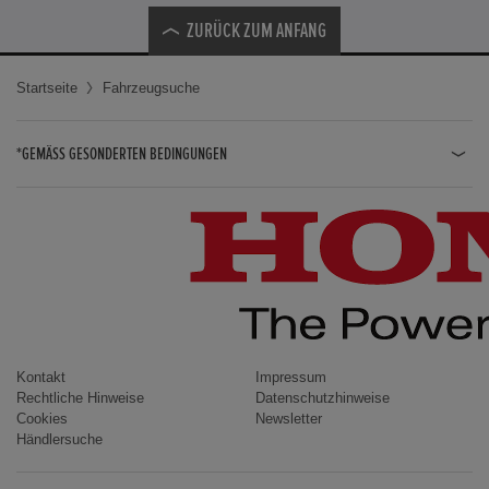
ZURÜCK ZUM ANFANG
Startseite
Fahrzeugsuche
*GEMÄSS GESONDERTEN BEDINGUNGEN
JAZZ HYBRID
JAZZ
CIVIC TYPE R
CIVIC HYBRID
CIVIC TOURER
CIVIC / CIVIC LIMOUSINE
Kontakt
Impressum
Rechtliche Hinweise
Datenschutzhinweise
INSIGHT
Cookies
Newsletter
Händlersuche
ACCORD
HR-V