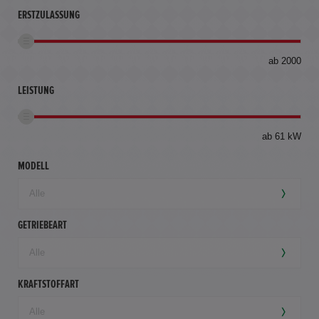
ERSTZULASSUNG
bis
ab 2000
360
km
LEISTUNG
ab 61 kW
MODELL
GETRIEBEART
KRAFTSTOFFART