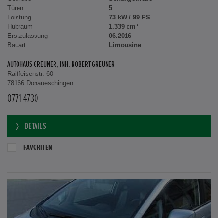
Türen
5
Leistung
73 kW / 99 PS
Hubraum
1.339 cm³
Erstzulassung
06.2016
Bauart
Limousine
AUTOHAUS GREUNER, INH. ROBERT GREUNER
Raiffeisenstr. 60
78166 Donaueschingen
0771 4730
DETAILS
FAVORITEN