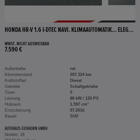
HONDA HR-V 1.6 I-DTEC NAVI. KLIMAAUTOMATIK... ELEGANCE
MWST. NICHT AUSWEISBAR
7.590 €
Außenfarbe
rot
Kilometerstand
207.324 km
Kraftstoffart
Diesel
Getriebe
Schaltgetriebe
Türen
5
Leistung
88 kW / 120 PS
Hubraum
1.597 cm³
Erstzulassung
07.2016
Bauart
SUV
AUTOHAUS EICHHORN GMBH
Nordstr. 18