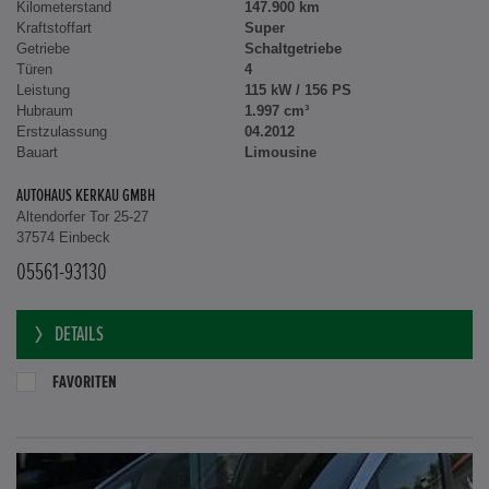
Kilometerstand
147.900 km
Kraftstoffart
Super
Getriebe
Schaltgetriebe
Türen
4
Leistung
115 kW / 156 PS
Hubraum
1.997 cm³
Erstzulassung
04.2012
Bauart
Limousine
AUTOHAUS KERKAU GMBH
Altendorfer Tor 25-27
37574 Einbeck
05561-93130
DETAILS
FAVORITEN