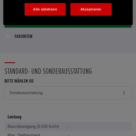
E-MAIL-ANFRAGE
Alle ablehnen
Akzeptieren
PROBEFAHRT VEREINBAREN
FAVORITEN
STANDARD- UND SONDERAUSSTATTUNG
BITTE WÄHLEN SIE
Leistung
Beschleunigung (0-100 km/h)
-
Max. Drehmoment
-