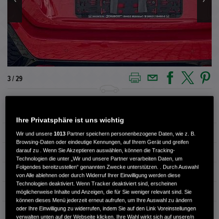
3 / 29
Außenfarbe
Rally Red
Ihre Privatsphäre ist uns wichtig
Innenausstattung
Vollleder
Wir und unsere
1013
Partner speichern personenbezogene Daten, wie z. B.
Browsing-Daten oder eindeutige Kennungen, auf Ihrem Gerät und greifen
darauf zu . Wenn Sie Akzeptieren auswählen, können die Tracking-
Kilometerstand
84.000 km
Technologien die unter „Wir und unsere Partner verarbeiten Daten, um
Folgendes bereitzustellen“ genannten Zwecke unterstützen. . Durch Auswahl
Kraftstoffart
Benzin
von Alle ablehnen oder durch Widerruf Ihrer Einwilligung werden diese
Technologien deaktiviert. Wenn Tracker deaktiviert sind, erscheinen
Getriebe
Automatik
möglicherweise Inhalte und Anzeigen, die für Sie weniger relevant sind. Sie
können dieses Menü jederzeit erneut aufrufen, um Ihre Auswahl zu ändern
oder Ihre Einwilligung zu widerrufen, indem Sie auf den Link Voreinstellungen
Türen
4
verwalten unten auf der Webseite klicken. Ihre Wahl wirkt sich auf unsere/n