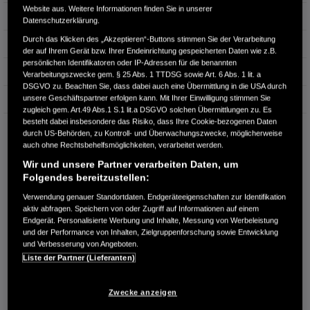
Website aus. Weitere Informationen finden Sie in unserer
Leistung
134 kW / 182 PS
Datenschutzerklärung.
Durch das Klicken des „Akzeptieren“-Buttons stimmen Sie der Verarbeitung
Hubraum
1.498 cm³
der auf Ihrem Gerät bzw. Ihrer Endeinrichtung gespeicherten Daten wie z.B.
persönlichen Identifikatoren oder IP-Adressen für die benannten
Erstzulassung
11.2017
Verarbeitungszwecke gem. § 25 Abs. 1 TTDSG sowie Art. 6 Abs. 1 lit. a
DSGVO zu. Beachten Sie, dass dabei auch eine Übermittlung in die USA durch
unsere Geschäftspartner erfolgen kann. Mit Ihrer Einwilligung stimmen Sie
Bauart
Limousine
zugleich gem. Art.49 Abs.1 S.1 lit.a DSGVO solchen Übermittlungen zu. Es
besteht dabei insbesondere das Risiko, dass Ihre Cookie-bezogenen Daten
AUTOHAUS SCHUBERT E.K.
durch US-Behörden, zu Kontroll- und Überwachungszwecke, möglicherweise
Gumattenkirchener Str. 7
auch ohne Rechtsbehelfsmöglichkeiten, verarbeitet werden.
84453 Mühldorf-Mößling
Wir und unsere Partner verarbeiten Daten, um
Folgendes bereitzustellen:
RUFEN SIE UNS AN:
Verwendung genauer Standortdaten. Endgeräteeigenschaften zur Identifikation
08631-18460-0
aktiv abfragen. Speichern von oder Zugriff auf Informationen auf einem
Endgerät. Personalisierte Werbung und Inhalte, Messung von Werbeleistung
und der Performance von Inhalten, Zielgruppenforschung sowie Entwicklung
Route planen
und Verbesserung von Angeboten.
Händlerbestand anzeigen
Liste der Partner (Lieferanten)
Dealer Website anzeigen
Händler kontaktieren
Zwecke anzeigen