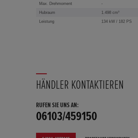
Max. Drehmoment
-
Hubraum
1.498 cm³
Leistung
134 kW / 182 PS
HÄNDLER KONTAKTIEREN
RUFEN SIE UNS AN:
06103/459150