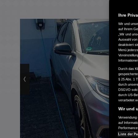
Ihre Priv
Wir und uns
auf Ihrem Ge
„Wir und uns
Auswahl von 
deaktiviert s
Menü jederzei
Voreinstellun
Informatione
Durch das Kl
gespeicherte
§ 25 Abs. 1 
durch unsere 
DSGVO solche
durch US-Beh
verarbeitet 
Wir und u
Verwendung g
auf Informat
Performance 
Liste der Pa