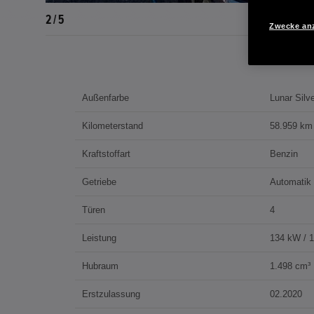
2 / 5
Zwecke an
Außenfarbe
Lunar Silve
Kilometerstand
58.959 km
Kraftstoffart
Benzin
Getriebe
Automatik
Türen
4
Leistung
134 kW / 
Hubraum
1.498 cm³
Erstzulassung
02.2020