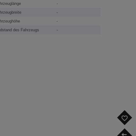
hrzeuglänge
-
hrzeugbreite
-
hrzeughöhe
-
dstand des Fahrzeugs
-
F
V