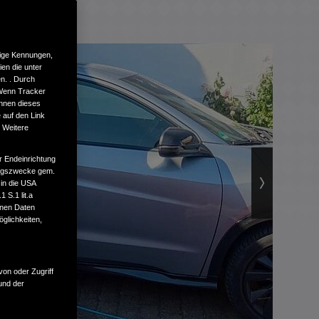
tige Kennungen,
en die unter
n. . Durch
 Wenn Tracker
önnen dieses
 auf den Link
. Weitere
r Endeinrichtung
tungszwecke gem.
 in die USA
 S.1 lit.a
enen Daten
glichkeiten,
von oder Zugriff
und der