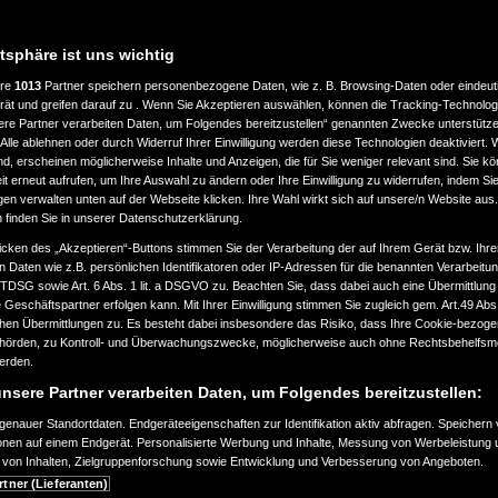
atsphäre ist uns wichtig
ere
1013
Partner speichern personenbezogene Daten, wie z. B. Browsing-Daten oder eindeu
rät und greifen darauf zu . Wenn Sie Akzeptieren auswählen, können die Tracking-Technologi
ere Partner verarbeiten Daten, um Folgendes bereitzustellen“ genannten Zwecke unterstütze
Alle ablehnen oder durch Widerruf Ihrer Einwilligung werden diese Technologien deaktiviert.
ind, erscheinen möglicherweise Inhalte und Anzeigen, die für Sie weniger relevant sind. Sie k
t erneut aufrufen, um Ihre Auswahl zu ändern oder Ihre Einwilligung zu widerrufen, indem Sie
gen verwalten unten auf der Webseite klicken. Ihre Wahl wirkt sich auf unsere/n Website aus
n finden Sie in unserer Datenschutzerklärung.
icken des „Akzeptieren“-Buttons stimmen Sie der Verarbeitung der auf Ihrem Gerät bzw. Ihre
n Daten wie z.B. persönlichen Identifikatoren oder IP-Adressen für die benannten Verarbei
TTDSG sowie Art. 6 Abs. 1 lit. a DSGVO zu. Beachten Sie, dass dabei auch eine Übermittlung
Geschäftspartner erfolgen kann. Mit Ihrer Einwilligung stimmen Sie zugleich gem. Art.49 Abs.1
n Übermittlungen zu. Es besteht dabei insbesondere das Risiko, dass Ihre Cookie-bezog
örden, zu Kontroll- und Überwachungszwecke, möglicherweise auch ohne Rechtsbehelfsmö
werden.
nsere Partner verarbeiten Daten, um Folgendes bereitzustellen:
enauer Standortdaten. Endgeräteeigenschaften zur Identifikation aktiv abfragen. Speichern 
ionen auf einem Endgerät. Personalisierte Werbung und Inhalte, Messung von Werbeleistung 
von Inhalten, Zielgruppenforschung sowie Entwicklung und Verbesserung von Angeboten.
rtner (Lieferanten)