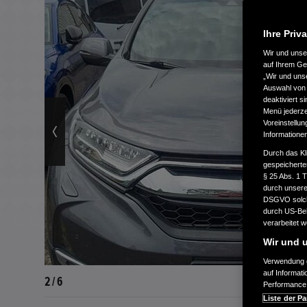
Ihre Priv
Wir und uns
auf Ihrem Ge
„Wir und uns
Auswahl von 
deaktiviert s
Menü jederzei
Voreinstellun
Informatione
Durch das Kl
gespeicherte
§ 25 Abs. 1 
durch unsere 
DSGVO solche
durch US-Beh
verarbeitet 
Wir und u
Verwendung g
auf Informat
2 / 6
Performance 
Liste der Pa