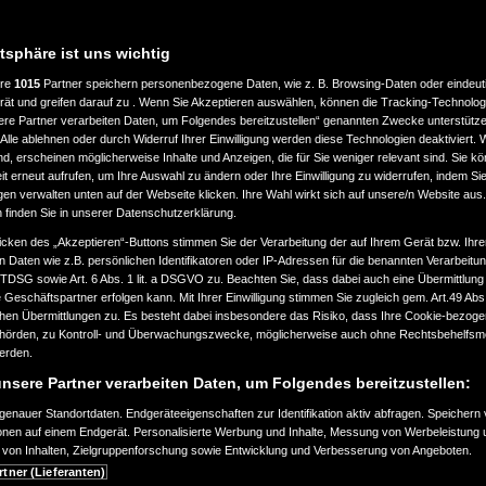
atsphäre ist uns wichtig
ere
1015
Partner speichern personenbezogene Daten, wie z. B. Browsing-Daten oder eindeu
rät und greifen darauf zu . Wenn Sie Akzeptieren auswählen, können die Tracking-Technologi
ere Partner verarbeiten Daten, um Folgendes bereitzustellen“ genannten Zwecke unterstütze
Alle ablehnen oder durch Widerruf Ihrer Einwilligung werden diese Technologien deaktiviert.
ind, erscheinen möglicherweise Inhalte und Anzeigen, die für Sie weniger relevant sind. Sie k
t erneut aufrufen, um Ihre Auswahl zu ändern oder Ihre Einwilligung zu widerrufen, indem Sie
gen verwalten unten auf der Webseite klicken. Ihre Wahl wirkt sich auf unsere/n Website aus
n finden Sie in unserer Datenschutzerklärung.
icken des „Akzeptieren“-Buttons stimmen Sie der Verarbeitung der auf Ihrem Gerät bzw. Ihre
n Daten wie z.B. persönlichen Identifikatoren oder IP-Adressen für die benannten Verarbei
TTDSG sowie Art. 6 Abs. 1 lit. a DSGVO zu. Beachten Sie, dass dabei auch eine Übermittlung
Geschäftspartner erfolgen kann. Mit Ihrer Einwilligung stimmen Sie zugleich gem. Art.49 Abs.1
n Übermittlungen zu. Es besteht dabei insbesondere das Risiko, dass Ihre Cookie-bezog
örden, zu Kontroll- und Überwachungszwecke, möglicherweise auch ohne Rechtsbehelfsmö
werden.
nsere Partner verarbeiten Daten, um Folgendes bereitzustellen:
enauer Standortdaten. Endgeräteeigenschaften zur Identifikation aktiv abfragen. Speichern 
ionen auf einem Endgerät. Personalisierte Werbung und Inhalte, Messung von Werbeleistung 
von Inhalten, Zielgruppenforschung sowie Entwicklung und Verbesserung von Angeboten.
rtner (Lieferanten)