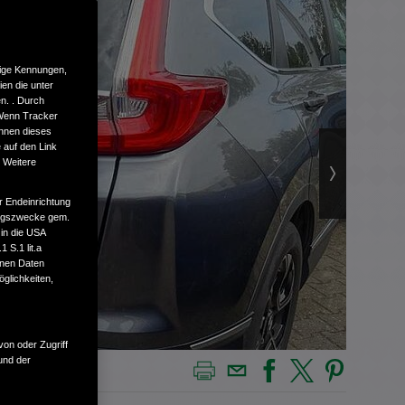
tige Kennungen,
en die unter
n. . Durch
 Wenn Tracker
önnen dieses
 auf den Link
. Weitere
r Endeinrichtung
tungszwecke gem.
 in die USA
 S.1 lit.a
enen Daten
glichkeiten,
von oder Zugriff
und der