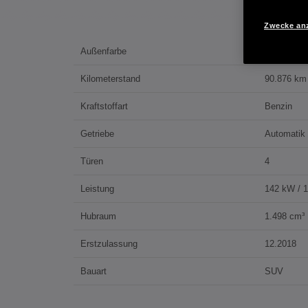
Zwecke an
Außenfarbe
MODERN 
Kilometerstand
90.876 km
Kraftstoffart
Benzin
Getriebe
Automatik
Türen
4
Leistung
142 kW / 
Hubraum
1.498 cm³
Erstzulassung
12.2018
Bauart
SUV