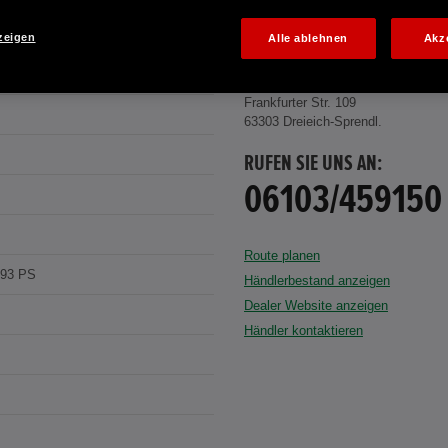
zeigen
Alle ablehnen
Akz
STEEL M.
WILLI FLADUNG GMBH
Frankfurter Str. 109
63303 Dreieich-Sprendl.
RUFEN SIE UNS AN:
06103/459150
Route planen
193 PS
Händlerbestand anzeigen
Dealer Website anzeigen
Händler kontaktieren