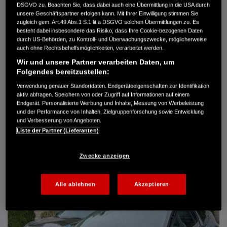
DSGVO zu. Beachten Sie, dass dabei auch eine Übermittlung in die USA durch
Türen
5
unsere Geschäftspartner erfolgen kann. Mit Ihrer Einwilligung stimmen Sie
Leistung
61 kW / 83 PS
zugleich gem. Art.49 Abs.1 S.1 lit.a DSGVO solchen Übermittlungen zu. Es
Hubraum
1.339 cm³
besteht dabei insbesondere das Risiko, dass Ihre Cookie-bezogenen Daten
Erstzulassung
10.2007
durch US-Behörden, zu Kontroll- und Überwachungszwecke, möglicherweise
Bauart
Limousine
auch ohne Rechtsbehelfsmöglichkeiten, verarbeitet werden.
Wir und unsere Partner verarbeiten Daten, um
AUTO HARKE GMBH
Folgendes bereitzustellen:
Randersweide 59-63
21035 Hamburg
Verwendung genauer Standortdaten. Endgeräteeigenschaften zur Identifikation
aktiv abfragen. Speichern von oder Zugriff auf Informationen auf einem
+49 40 735 935 0
Endgerät. Personalisierte Werbung und Inhalte, Messung von Werbeleistung
und der Performance von Inhalten, Zielgruppenforschung sowie Entwicklung
und Verbesserung von Angeboten.
DETAILS
Liste der Partner (Lieferanten)
FAVORITEN
Zwecke anzeigen
Alle ablehnen
Akzeptieren