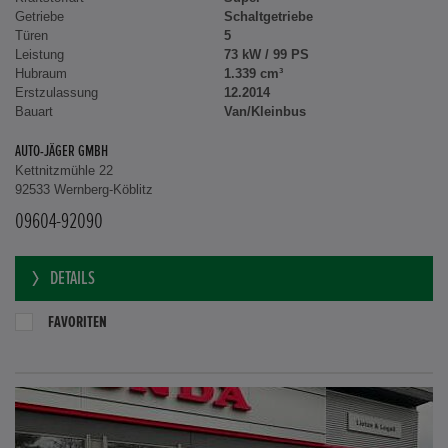
Getriebe
Schaltgetriebe
Türen
5
Leistung
73 kW / 99 PS
Hubraum
1.339 cm³
Erstzulassung
12.2014
Bauart
Van/Kleinbus
AUTO-JÄGER GMBH
Kettnitzmühle 22
92533 Wernberg-Köblitz
09604-92090
DETAILS
FAVORITEN