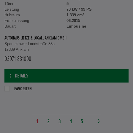
Türen
5
Leistung
73 kW / 99 PS
Hubraum
1.339 cm³
Erstzulassung
06.2015
Bauart
Limousine
AUTOHAUS LIETZE & LOGALL ANKLAM GMBH
Spantekower Landstraße 35a
17389 Anklam
03971-831098
DETAILS
FAVORITEN
1
2
3
4
5