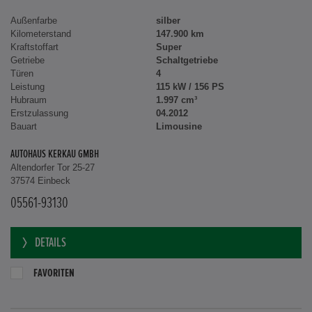
Außenfarbe
silber
Kilometerstand
147.900 km
Kraftstoffart
Super
Getriebe
Schaltgetriebe
Türen
4
Leistung
115 kW / 156 PS
Hubraum
1.997 cm³
Erstzulassung
04.2012
Bauart
Limousine
AUTOHAUS KERKAU GMBH
Altendorfer Tor 25-27
37574 Einbeck
05561-93130
DETAILS
FAVORITEN