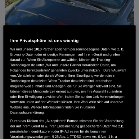
Ihre Privatsphäre ist uns wichtig
Wir und unsere
1013
Partner speichern personenbezogene Daten, wie z. B.
Browsing-Daten oder eindeutige Kennungen, auf Ihrem Gerät und greifen
darauf zu . Wenn Sie Akzeptieren auswählen, können die Tracking-
Technologien die unter „Wir und unsere Partner verarbeiten Daten, um
Folgendes bereitzustellen“ genannten Zwecke unterstützen. . Durch Auswahl
von Alle ablehnen oder durch Widerruf Ihrer Einwilligung werden diese
HONDA JAZZ 1.4 ES SPORT KLIMA, RADIOCD, LM-ALLWETTERRÄDER, PRIVACY
Technologien deaktiviert. Wenn Tracker deaktiviert sind, erscheinen
möglicherweise Inhalte und Anzeigen, die für Sie weniger relevant sind. Sie
können dieses Menü jederzeit erneut aufrufen, um Ihre Auswahl zu ändern
MWST. NICHT AUSWEISBAR
oder Ihre Einwilligung zu widerrufen, indem Sie auf den Link Voreinstellungen
3.900 €
verwalten unten auf der Webseite klicken. Ihre Wahl wirkt sich auf unsere/n
Website aus. Weitere Informationen finden Sie in unserer
Datenschutzerklärung.
Außenfarbe
crystal black pearl
Durch das Klicken des „Akzeptieren“-Buttons stimmen Sie der Verarbeitung
Kilometerstand
166.000 km
der auf Ihrem Gerät bzw. Ihrer Endeinrichtung gespeicherten Daten wie z.B.
persönlichen Identifikatoren oder IP-Adressen für die benannten
Kraftstoffart
Super
Verarbeitungszwecke gem. § 25 Abs. 1 TTDSG sowie Art. 6 Abs. 1 lit. a
Getriebe
Automatik