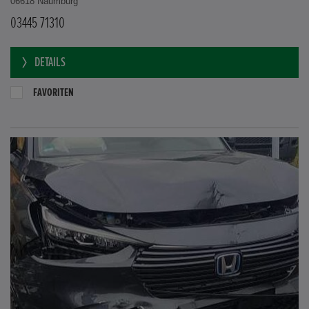
06618 Naumburg
03445 71310
DETAILS
FAVORITEN