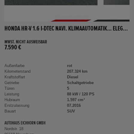
HONDA HR-V 1.6 I-DTEC NAVI. KLIMAAUTOMATIK... ELEGANCE
MWST. NICHT AUSWEISBAR
7.590 €
Außenfarbe
rot
Kilometerstand
207.324 km
Kraftstoffart
Diesel
Getriebe
Schaltgetriebe
Türen
5
Leistung
88 kW / 120 PS
Hubraum
1.597 cm³
Erstzulassung
07.2016
Bauart
SUV
AUTOHAUS EICHHORN GMBH
Nordstr. 18