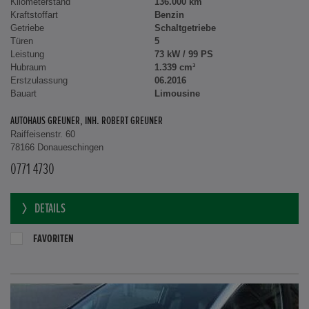
Kilometerstand
136.000 km
Kraftstoffart
Benzin
Getriebe
Schaltgetriebe
Türen
5
Leistung
73 kW / 99 PS
Hubraum
1.339 cm³
Erstzulassung
06.2016
Bauart
Limousine
AUTOHAUS GREUNER, INH. ROBERT GREUNER
Raiffeisenstr. 60
78166 Donaueschingen
0771 4730
DETAILS
FAVORITEN