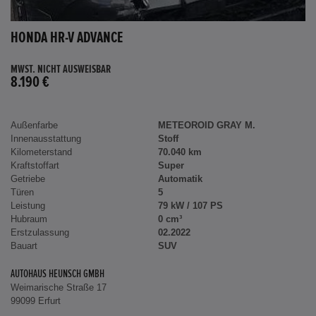
HONDA HR-V ADVANCE
MWST. NICHT AUSWEISBAR
8.190 €
Außenfarbe
METEOROID GRAY M.
Innenausstattung
Stoff
Kilometerstand
70.040 km
Kraftstoffart
Super
Getriebe
Automatik
Türen
5
Leistung
79 kW / 107 PS
Hubraum
0 cm³
Erstzulassung
02.2022
Bauart
SUV
AUTOHAUS HEUNSCH GMBH
Weimarische Straße 17
99099 Erfurt