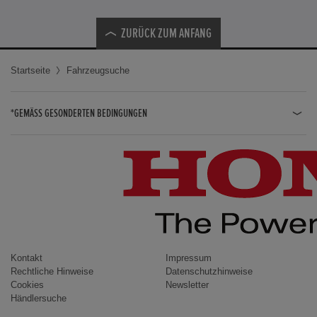
ZURÜCK ZUM ANFANG
Startseite
Fahrzeugsuche
*GEMÄSS GESONDERTEN BEDINGUNGEN
JAZZ HYBRID
JAZZ
CIVIC TYPE R
CIVIC HYBRID
CIVIC TOURER
CIVIC / CIVIC LIMOUSINE
Kontakt
Impressum
Rechtliche Hinweise
Datenschutzhinweise
INSIGHT
Cookies
Newsletter
Händlersuche
ACCORD