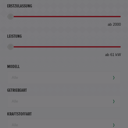
ERSTZULASSUNG
bis
ab 2000
360
km
LEISTUNG
ab 61 kW
MODELL
GETRIEBEART
KRAFTSTOFFART