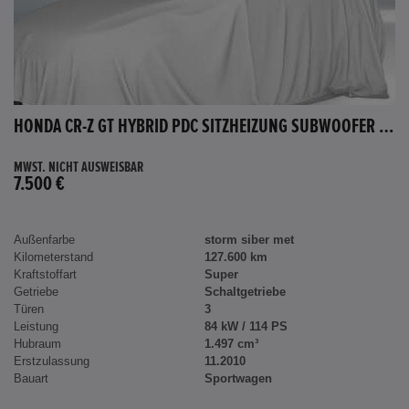
HONDA CR-Z GT HYBRID PDC SITZHEIZUNG SUBWOOFER BLUETOOTH
MWST. NICHT AUSWEISBAR
7.500 €
Außenfarbe
storm siber met
Kilometerstand
127.600 km
Kraftstoffart
Super
Getriebe
Schaltgetriebe
Türen
3
Leistung
84 kW / 114 PS
Hubraum
1.497 cm³
Erstzulassung
11.2010
Bauart
Sportwagen