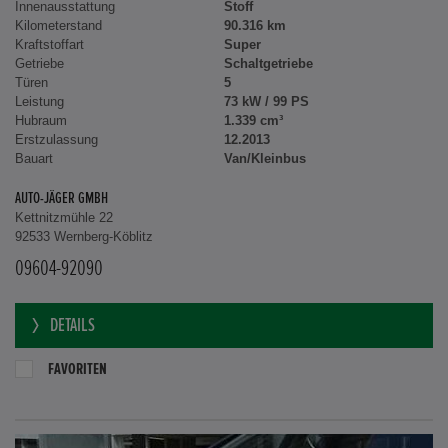
Innenausstattung
Stoff
Kilometerstand
90.316 km
Kraftstoffart
Super
Getriebe
Schaltgetriebe
Türen
5
Leistung
73 kW / 99 PS
Hubraum
1.339 cm³
Erstzulassung
12.2013
Bauart
Van/Kleinbus
AUTO-JÄGER GMBH
Kettnitzmühle 22
92533 Wernberg-Köblitz
09604-92090
DETAILS
FAVORITEN