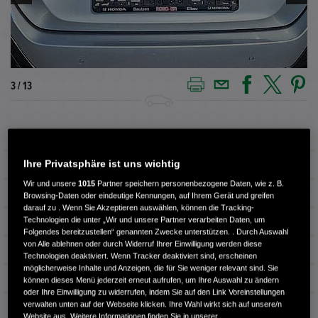
3 / 13
Außenfarbe
LUNAR SILVER
Ihre Privatsphäre ist uns wichtig
Kilometerstand
62.900 km
Wir und unsere
1015
Partner speichern personenbezogene Daten, wie z. B.
Kraftstoffart
Benzin
Browsing-Daten oder eindeutige Kennungen, auf Ihrem Gerät und greifen
darauf zu . Wenn Sie Akzeptieren auswählen, können die Tracking-
Technologien die unter „Wir und unsere Partner verarbeiten Daten, um
Getriebe
Automatik
Folgendes bereitzustellen“ genannten Zwecke unterstützen. . Durch Auswahl
von Alle ablehnen oder durch Widerruf Ihrer Einwilligung werden diese
Türen
4
Technologien deaktiviert. Wenn Tracker deaktiviert sind, erscheinen
möglicherweise Inhalte und Anzeigen, die für Sie weniger relevant sind. Sie
Leistung
134 kW / 182 PS
können dieses Menü jederzeit erneut aufrufen, um Ihre Auswahl zu ändern
oder Ihre Einwilligung zu widerrufen, indem Sie auf den Link Voreinstellungen
verwalten unten auf der Webseite klicken. Ihre Wahl wirkt sich auf unsere/n
Hubraum
1.498 cm³
Website aus. Weitere Informationen finden Sie in unserer