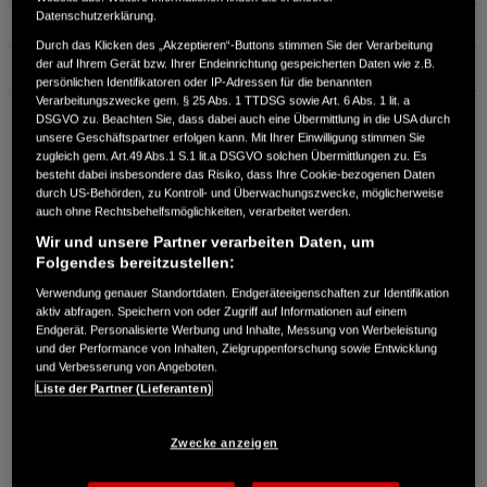
Datenschutzerklärung.
Erstzulassung
01.2018
Durch das Klicken des „Akzeptieren“-Buttons stimmen Sie der Verarbeitung
der auf Ihrem Gerät bzw. Ihrer Endeinrichtung gespeicherten Daten wie z.B.
Bauart
Limousine
persönlichen Identifikatoren oder IP-Adressen für die benannten
Verarbeitungszwecke gem. § 25 Abs. 1 TTDSG sowie Art. 6 Abs. 1 lit. a
AUTOHAUS ROSCHER BAUTZEN GMBH
DSGVO zu. Beachten Sie, dass dabei auch eine Übermittlung in die USA durch
unsere Geschäftspartner erfolgen kann. Mit Ihrer Einwilligung stimmen Sie
Neusalzaer Straße 63
zugleich gem. Art.49 Abs.1 S.1 lit.a DSGVO solchen Übermittlungen zu. Es
02625 Bautzen
besteht dabei insbesondere das Risiko, dass Ihre Cookie-bezogenen Daten
durch US-Behörden, zu Kontroll- und Überwachungszwecke, möglicherweise
RUFEN SIE UNS AN:
auch ohne Rechtsbehelfsmöglichkeiten, verarbeitet werden.
0359131310
Wir und unsere Partner verarbeiten Daten, um
Folgendes bereitzustellen:
Route planen
Verwendung genauer Standortdaten. Endgeräteeigenschaften zur Identifikation
Händlerbestand anzeigen
aktiv abfragen. Speichern von oder Zugriff auf Informationen auf einem
Endgerät. Personalisierte Werbung und Inhalte, Messung von Werbeleistung
Dealer Website anzeigen
und der Performance von Inhalten, Zielgruppenforschung sowie Entwicklung
Händler kontaktieren
und Verbesserung von Angeboten.
Liste der Partner (Lieferanten)
E-MAIL-ANFRAGE
Zwecke anzeigen
PROBEFAHRT VEREINBAREN