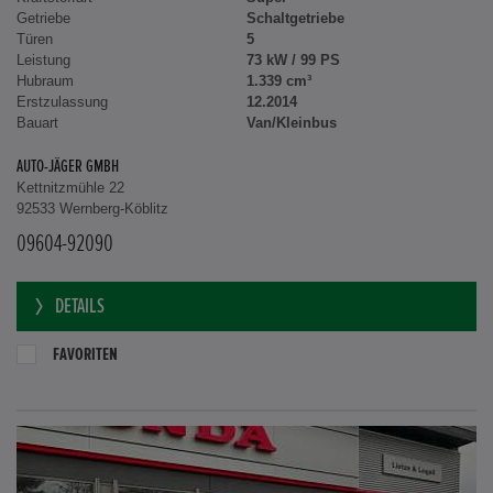
Getriebe
Schaltgetriebe
Türen
5
Leistung
73 kW / 99 PS
Hubraum
1.339 cm³
Erstzulassung
12.2014
Bauart
Van/Kleinbus
AUTO-JÄGER GMBH
Kettnitzmühle 22
92533 Wernberg-Köblitz
09604-92090
DETAILS
FAVORITEN