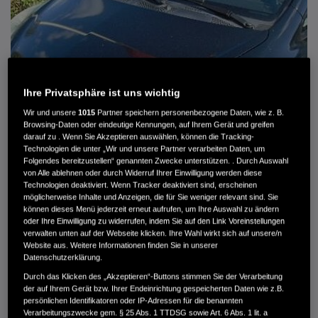
Ihre Privatsphäre ist uns wichtig
Wir und unsere
1015
Partner speichern personenbezogene Daten, wie z. B.
Browsing-Daten oder eindeutige Kennungen, auf Ihrem Gerät und greifen
darauf zu . Wenn Sie Akzeptieren auswählen, können die Tracking-
Technologien die unter „Wir und unsere Partner verarbeiten Daten, um
Folgendes bereitzustellen“ genannten Zwecke unterstützen. . Durch Auswahl
von Alle ablehnen oder durch Widerruf Ihrer Einwilligung werden diese
HONDA JAZZ 1.4 ES SPORT KLIMA, RADIOCD, LM-ALLWETTERRÄDER, PRIVACY
Technologien deaktiviert. Wenn Tracker deaktiviert sind, erscheinen
möglicherweise Inhalte und Anzeigen, die für Sie weniger relevant sind. Sie
können dieses Menü jederzeit erneut aufrufen, um Ihre Auswahl zu ändern
MWST. NICHT AUSWEISBAR
oder Ihre Einwilligung zu widerrufen, indem Sie auf den Link Voreinstellungen
3.900 €
verwalten unten auf der Webseite klicken. Ihre Wahl wirkt sich auf unsere/n
Website aus. Weitere Informationen finden Sie in unserer
Datenschutzerklärung.
Außenfarbe
crystal black pearl
Durch das Klicken des „Akzeptieren“-Buttons stimmen Sie der Verarbeitung
Kilometerstand
166.000 km
der auf Ihrem Gerät bzw. Ihrer Endeinrichtung gespeicherten Daten wie z.B.
persönlichen Identifikatoren oder IP-Adressen für die benannten
Kraftstoffart
Super
Verarbeitungszwecke gem. § 25 Abs. 1 TTDSG sowie Art. 6 Abs. 1 lit. a
Getriebe
Automatik