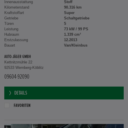
Innenausstattung
Stoff
Kilometerstand
90.316 km
Kraftstoffart
Super
Getriebe
Schaltgetriebe
Türen
5
Leistung
73 kW / 99 PS
Hubraum
1.339 cm³
Erstzulassung
12.2013
Bauart
Van/Kleinbus
AUTO-JÄGER GMBH
Kettnitzmühle 22
92533 Wernberg-Köblitz
09604-92090
DETAILS
FAVORITEN