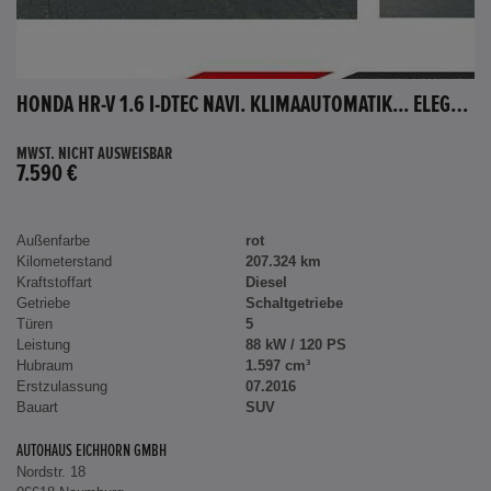
HONDA HR-V 1.6 I-DTEC NAVI. KLIMAAUTOMATIK... ELEGANCE
MWST. NICHT AUSWEISBAR
7.590 €
Außenfarbe
rot
Kilometerstand
207.324 km
Kraftstoffart
Diesel
Getriebe
Schaltgetriebe
Türen
5
Leistung
88 kW / 120 PS
Hubraum
1.597 cm³
Erstzulassung
07.2016
Bauart
SUV
AUTOHAUS EICHHORN GMBH
Nordstr. 18