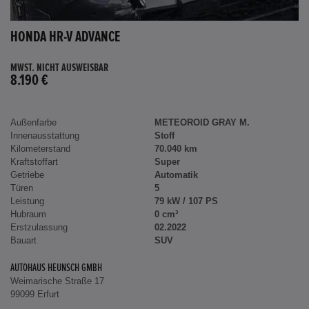
HONDA HR-V ADVANCE
MWST. NICHT AUSWEISBAR
8.190 €
Außenfarbe
METEOROID GRAY M.
Innenausstattung
Stoff
Kilometerstand
70.040 km
Kraftstoffart
Super
Getriebe
Automatik
Türen
5
Leistung
79 kW / 107 PS
Hubraum
0 cm³
Erstzulassung
02.2022
Bauart
SUV
AUTOHAUS HEUNSCH GMBH
Weimarische Straße 17
99099 Erfurt