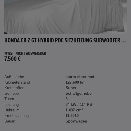
HONDA CR-Z GT HYBRID PDC SITZHEIZUNG SUBWOOFER BLUETOOTH
MWST. NICHT AUSWEISBAR
7.500 €
Außenfarbe
storm siber met
Kilometerstand
127.600 km
Kraftstoffart
Super
Getriebe
Schaltgetriebe
Türen
3
Leistung
84 kW / 114 PS
Hubraum
1.497 cm³
Erstzulassung
11.2010
Bauart
Sportwagen