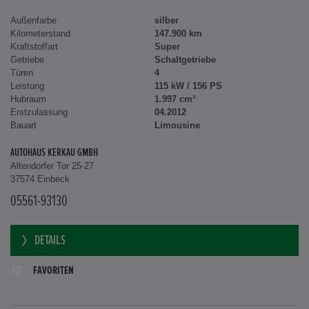
Außenfarbe
silber
Kilometerstand
147.900 km
Kraftstoffart
Super
Getriebe
Schaltgetriebe
Türen
4
Leistung
115 kW / 156 PS
Hubraum
1.997 cm³
Erstzulassung
04.2012
Bauart
Limousine
AUTOHAUS KERKAU GMBH
Altendorfer Tor 25-27
37574 Einbeck
05561-93130
DETAILS
FAVORITEN