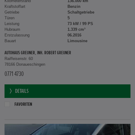
Kilometerstand
136.000 km
Kraftstoffart
Benzin
Getriebe
Schaltgetriebe
Türen
5
Leistung
73 kW / 99 PS
Hubraum
1.339 cm³
Erstzulassung
06.2016
Bauart
Limousine
AUTOHAUS GREUNER, INH. ROBERT GREUNER
Raiffeisenstr. 60
78166 Donaueschingen
0771 4730
DETAILS
FAVORITEN