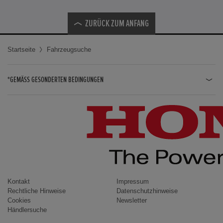
ZURÜCK ZUM ANFANG
Startseite
Fahrzeugsuche
*GEMÄSS GESONDERTEN BEDINGUNGEN
JAZZ HYBRID
JAZZ
CIVIC TYPE R
CIVIC HYBRID
CIVIC TOURER
CIVIC / CIVIC LIMOUSINE
Kontakt
Impressum
Rechtliche Hinweise
Datenschutzhinweise
INSIGHT
Cookies
Newsletter
Händlersuche
ACCORD