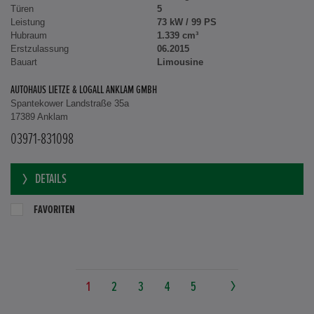
Türen
5
Leistung
73 kW / 99 PS
Hubraum
1.339 cm³
Erstzulassung
06.2015
Bauart
Limousine
AUTOHAUS LIETZE & LOGALL ANKLAM GMBH
Spantekower Landstraße 35a
17389 Anklam
03971-831098
DETAILS
FAVORITEN
1
2
3
4
5