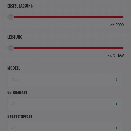
ERSTZULASSUNG
bis
ab 2000
360
km
LEISTUNG
ab 61 kW
MODELL
GETRIEBEART
KRAFTSTOFFART