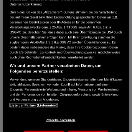
Datenschutzerklärung.
Erstzulassung
05.2017
Durch das Klicken des „Akzeptieren“-Buttons stimmen Sie der Verarbeitung
der auf Ihrem Gerät bzw. Ihrer Endeinrichtung gespeicherten Daten wie z.B.
Bauart
Limousine
persönlichen Identifikatoren oder IP-Adressen für die benannten
Verarbeitungszwecke gem. § 25 Abs. 1 TTDSG sowie Art. 6 Abs. 1 lit. a
AUTOHAUS ROSCHER BAUTZEN GMBH
DSGVO zu. Beachten Sie, dass dabei auch eine Übermittlung in die USA durch
unsere Geschäftspartner erfolgen kann. Mit Ihrer Einwilligung stimmen Sie
Neusalzaer Straße 63
zugleich gem. Art.49 Abs.1 S.1 lit.a DSGVO solchen Übermittlungen zu. Es
02625 Bautzen
besteht dabei insbesondere das Risiko, dass Ihre Cookie-bezogenen Daten
durch US-Behörden, zu Kontroll- und Überwachungszwecke, möglicherweise
RUFEN SIE UNS AN:
auch ohne Rechtsbehelfsmöglichkeiten, verarbeitet werden.
0359131310
Wir und unsere Partner verarbeiten Daten, um
Folgendes bereitzustellen:
Route planen
Verwendung genauer Standortdaten. Endgeräteeigenschaften zur Identifikation
Händlerbestand anzeigen
aktiv abfragen. Speichern von oder Zugriff auf Informationen auf einem
Endgerät. Personalisierte Werbung und Inhalte, Messung von Werbeleistung
Dealer Website anzeigen
und der Performance von Inhalten, Zielgruppenforschung sowie Entwicklung
Händler kontaktieren
und Verbesserung von Angeboten.
Liste der Partner (Lieferanten)
E-MAIL-ANFRAGE
Zwecke anzeigen
PROBEFAHRT VEREINBAREN