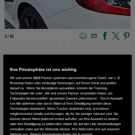
3 / 15
Außenfarbe
TAFFETA WHITE
Ihre Privatsphäre ist uns wichtig
Kilometerstand
69.950 km
Wir und unsere
1013
Partner speichern personenbezogene Daten, wie z. B.
Kraftstoffart
Benzin
Browsing-Daten oder eindeutige Kennungen, auf Ihrem Gerät und greifen
darauf zu . Wenn Sie Akzeptieren auswählen, können die Tracking-
Technologien die unter „Wir und unsere Partner verarbeiten Daten, um
Getriebe
Automatik
Folgendes bereitzustellen“ genannten Zwecke unterstützen. . Durch Auswahl
von Alle ablehnen oder durch Widerruf Ihrer Einwilligung werden diese
Türen
4
Technologien deaktiviert. Wenn Tracker deaktiviert sind, erscheinen
möglicherweise Inhalte und Anzeigen, die für Sie weniger relevant sind. Sie
Leistung
134 kW / 182 PS
können dieses Menü jederzeit erneut aufrufen, um Ihre Auswahl zu ändern
oder Ihre Einwilligung zu widerrufen, indem Sie auf den Link Voreinstellungen
verwalten unten auf der Webseite klicken. Ihre Wahl wirkt sich auf unsere/n
Hubraum
1.498 cm³
Website aus. Weitere Informationen finden Sie in unserer