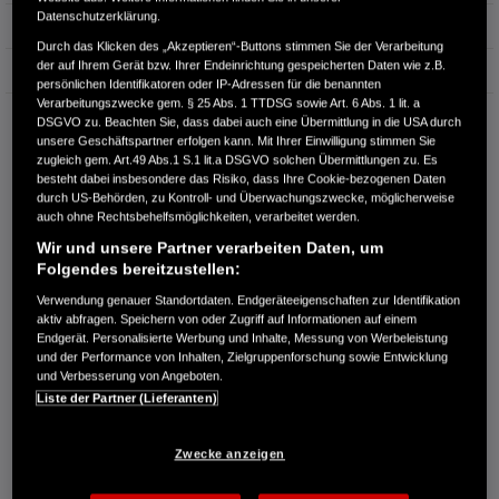
Datenschutzerklärung.
Erstzulassung
03.2022
Durch das Klicken des „Akzeptieren“-Buttons stimmen Sie der Verarbeitung
der auf Ihrem Gerät bzw. Ihrer Endeinrichtung gespeicherten Daten wie z.B.
Bauart
SUV
persönlichen Identifikatoren oder IP-Adressen für die benannten
Verarbeitungszwecke gem. § 25 Abs. 1 TTDSG sowie Art. 6 Abs. 1 lit. a
AUTOHAUS ROSCHER BAUTZEN GMBH
DSGVO zu. Beachten Sie, dass dabei auch eine Übermittlung in die USA durch
unsere Geschäftspartner erfolgen kann. Mit Ihrer Einwilligung stimmen Sie
Neusalzaer Straße 63
zugleich gem. Art.49 Abs.1 S.1 lit.a DSGVO solchen Übermittlungen zu. Es
02625 Bautzen
besteht dabei insbesondere das Risiko, dass Ihre Cookie-bezogenen Daten
durch US-Behörden, zu Kontroll- und Überwachungszwecke, möglicherweise
RUFEN SIE UNS AN:
auch ohne Rechtsbehelfsmöglichkeiten, verarbeitet werden.
0359131310
Wir und unsere Partner verarbeiten Daten, um
Folgendes bereitzustellen:
Route planen
Verwendung genauer Standortdaten. Endgeräteeigenschaften zur Identifikation
Händlerbestand anzeigen
aktiv abfragen. Speichern von oder Zugriff auf Informationen auf einem
Endgerät. Personalisierte Werbung und Inhalte, Messung von Werbeleistung
Dealer Website anzeigen
und der Performance von Inhalten, Zielgruppenforschung sowie Entwicklung
Händler kontaktieren
und Verbesserung von Angeboten.
Liste der Partner (Lieferanten)
E-MAIL-ANFRAGE
Zwecke anzeigen
PROBEFAHRT VEREINBAREN