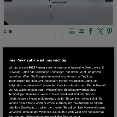
3 / 15
Außenfarbe
platinum white pearl
Ihre Privatsphäre ist uns wichtig
Kilometerstand
51.500 km
Wir und unsere
1013
Partner speichern personenbezogene Daten, wie z. B.
Kraftstoffart
Benzin
Browsing-Daten oder eindeutige Kennungen, auf Ihrem Gerät und greifen
darauf zu . Wenn Sie Akzeptieren auswählen, können die Tracking-
Technologien die unter „Wir und unsere Partner verarbeiten Daten, um
Getriebe
Automatik
Folgendes bereitzustellen“ genannten Zwecke unterstützen. . Durch Auswahl
von Alle ablehnen oder durch Widerruf Ihrer Einwilligung werden diese
Türen
4
Technologien deaktiviert. Wenn Tracker deaktiviert sind, erscheinen
möglicherweise Inhalte und Anzeigen, die für Sie weniger relevant sind. Sie
Leistung
79 kW / 107 PS
können dieses Menü jederzeit erneut aufrufen, um Ihre Auswahl zu ändern
oder Ihre Einwilligung zu widerrufen, indem Sie auf den Link Voreinstellungen
verwalten unten auf der Webseite klicken. Ihre Wahl wirkt sich auf unsere/n
Hubraum
1.498 cm³
Website aus. Weitere Informationen finden Sie in unserer