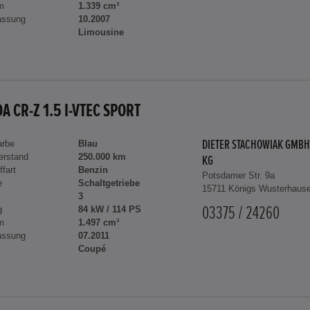
m
1.339 cm³
assung
10.2007
Limousine
A CR-Z 1.5 I-VTEC SPORT
arbe
Blau
DIETER STACHOWIAK GMBH
erstand
250.000 km
KG
ffart
Benzin
Potsdamer Str. 9a
e
Schaltgetriebe
15711 Königs Wusterhaus
3
g
84 kW / 114 PS
03375 / 24260
m
1.497 cm³
assung
07.2011
Coupé