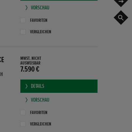
VORSCHAU
G
FAVORITEN
VERGLEICHEN
CE
MWST. NICHT
AUSWEISBAR
7.590 €
BH
DETAILS
VORSCHAU
FAVORITEN
VERGLEICHEN