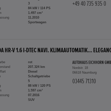
+49 40 735 935 0
3
g
84 kW / 114 PS
m
1.497 cm³
assung
11.2010
Sportwagen
A HR-V 1.6 I-DTEC NAVI. KLIMAAUTOMATIK... ELEGAN
arbe
rot
AUTOHAUS EICHHORN GM
erstand
207.324 km
Nordstr. 18
ffart
Diesel
06618 Naumburg
e
Schaltgetriebe
03445 71310
5
g
88 kW / 120 PS
m
1.597 cm³
assung
07.2016
SUV