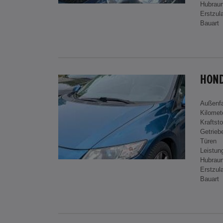
Hubrau
Erstzul
Bauart
HOND
Außenf
Kilomet
Kraftsto
Getrieb
Türen
Leistun
Hubrau
Erstzul
Bauart