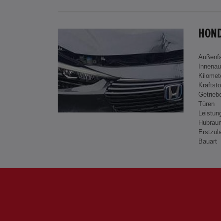
HOND
Außenf
Innenau
Kilomet
Kraftsto
Getrieb
Türen
Leistun
Hubrau
Erstzul
Bauart