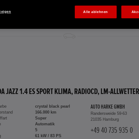
zeigen
Alle ablehnen
Akz
arbe
crystal black pearl
AUTO HARKE GMBH
erstand
166.000 km
Randersweide 59-63
ffart
Super
21035 Hamburg
e
Automatik
+49 40 735 935 0
5
g
61 kW / 83 PS