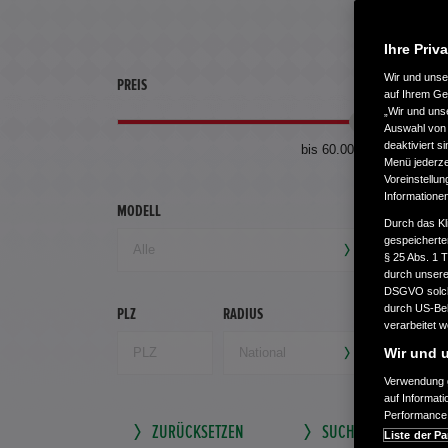
Ihre Priv
Wir und uns
PREIS
ERSTZU
auf Ihrem Ge
„Wir und uns
Auswahl von 
deaktiviert s
bis 60.000 €
Menü jederzei
Voreinstellun
Informatione
MODELL
GETRIEB
Durch das Kl
gespeicherte
§ 25 Abs. 1 
durch unsere 
DSGVO solche
durch US-Beh
PLZ
RADIUS
verarbeitet 
Wir und u
Verwendung g
auf Informat
Performance 
ZURÜCKSETZEN
SUCHE SPEICHERN
Liste der Pa