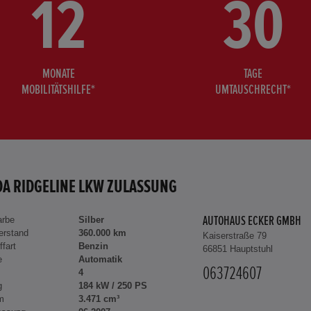
12
30
MONATE
TAGE
MOBILITÄTSHILFE*
UMTAUSCHRECHT*
A RIDGELINE LKW ZULASSUNG
arbe
Silber
AUTOHAUS ECKER GMBH
erstand
360.000 km
Kaiserstraße 79
ffart
Benzin
66851 Hauptstuhl
e
Automatik
063724607
4
g
184 kW / 250 PS
m
3.471 cm³