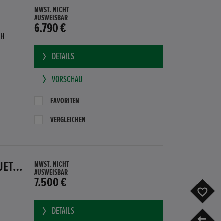
MWST. NICHT
AUSWEISBAR
6.790 €
BH
DETAILS
VORSCHAU
FAVORITEN
VERGLEICHEN
HONDA CR-Z GT HYBRID PDC SITZHEIZUNG SUBWOOFER BLUETOOTH
MWST. NICHT
AUSWEISBAR
7.500 €
F
DETAILS
V