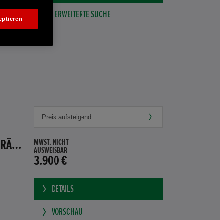
ERWEITERTE SUCHE
eptieren
HONDA JAZZ 1.4 ES SPORT KLIMA, RADIOCD, LM-ALLWETTERRÄDER, PRIVACY
MWST. NICHT
AUSWEISBAR
3.900 €
DETAILS
VORSCHAU