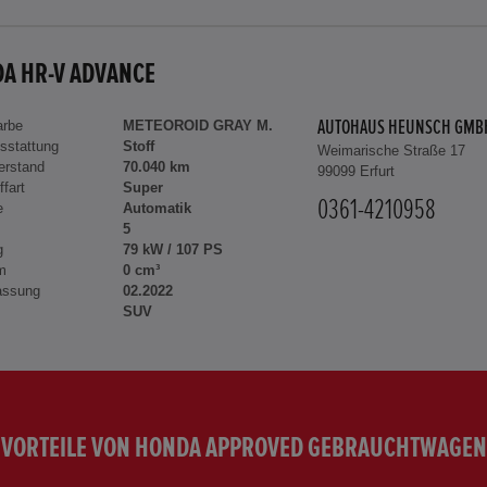
A HR-V ADVANCE
arbe
METEOROID GRAY M.
AUTOHAUS HEUNSCH GMB
sstattung
Stoff
Weimarische Straße 17
erstand
70.040 km
99099 Erfurt
ffart
Super
0361-4210958
e
Automatik
5
g
79 kW / 107 PS
m
0 cm³
assung
02.2022
SUV
VORTEILE VON HONDA APPROVED GEBRAUCHTWAGEN