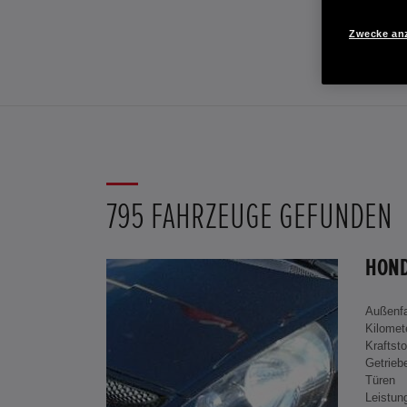
Zwecke an
795 FAHRZEUGE GEFUNDEN
Außenf
Kilomet
Kraftsto
Getrieb
Türen
Leistun