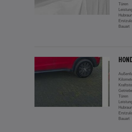
Türen
Leistun
Hubrau
Erstzul
Bauart
HOND
Außenf
Kilomet
Kraftsto
Getrieb
Türen
Leistun
Hubrau
Erstzul
Bauart