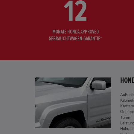
12
MONATE HONDA APPROVED
GEBRAUCHTWAGEN-GARANTIE*
HOND
Außenf
Kilomet
Kraftsto
Getrieb
Türen
Leistun
Hubrau