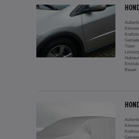
HOND
Außenf
Kilomet
Kraftsto
Getrieb
Türen
Leistun
Hubrau
Erstzul
Bauart
Außenf
Kilomet
Kraftsto
Getrieb