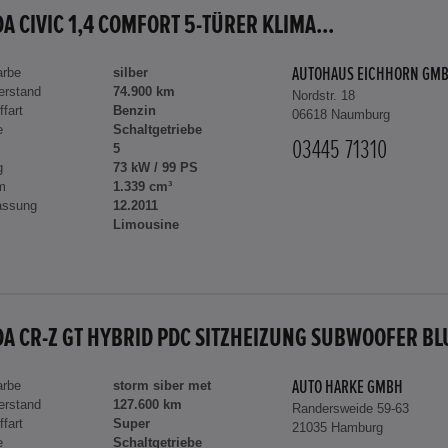
A CIVIC 1,4 COMFORT 5-TÜRER KLIMA...
arbe
silber
AUTOHAUS EICHHORN GM
erstand
74.900 km
Nordstr. 18
ffart
Benzin
06618 Naumburg
e
Schaltgetriebe
03445 71310
5
g
73 kW / 99 PS
m
1.339 cm³
assung
12.2011
Limousine
arbe
storm siber met
AUTO HARKE GMBH
erstand
127.600 km
Randersweide 59-63
ffart
Super
21035 Hamburg
e
Schaltgetriebe