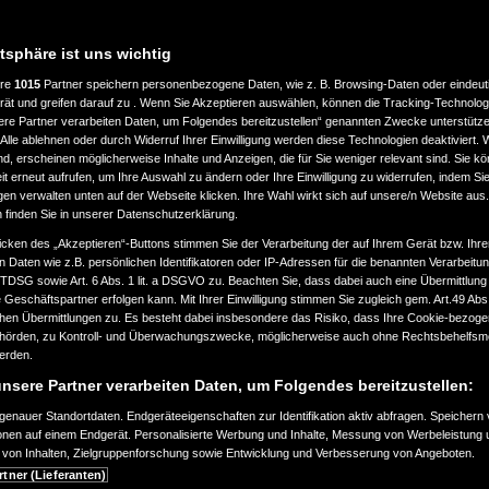
atsphäre ist uns wichtig
ere
1015
Partner speichern personenbezogene Daten, wie z. B. Browsing-Daten oder eindeu
LASSUNG
LEISTUNG
rät und greifen darauf zu . Wenn Sie Akzeptieren auswählen, können die Tracking-Technologi
ere Partner verarbeiten Daten, um Folgendes bereitzustellen“ genannten Zwecke unterstütze
Alle ablehnen oder durch Widerruf Ihrer Einwilligung werden diese Technologien deaktiviert.
bis
ind, erscheinen möglicherweise Inhalte und Anzeigen, die für Sie weniger relevant sind. Sie k
ab 2000
a
360.000
t erneut aufrufen, um Ihre Auswahl zu ändern oder Ihre Einwilligung zu widerrufen, indem Sie
km
gen verwalten unten auf der Webseite klicken. Ihre Wahl wirkt sich auf unsere/n Website aus
n finden Sie in unserer Datenschutzerklärung.
EART
KRAFTSTOFFART
icken des „Akzeptieren“-Buttons stimmen Sie der Verarbeitung der auf Ihrem Gerät bzw. Ihre
n Daten wie z.B. persönlichen Identifikatoren oder IP-Adressen für die benannten Verarbei
TTDSG sowie Art. 6 Abs. 1 lit. a DSGVO zu. Beachten Sie, dass dabei auch eine Übermittlung
Geschäftspartner erfolgen kann. Mit Ihrer Einwilligung stimmen Sie zugleich gem. Art.49 Abs.1
n Übermittlungen zu. Es besteht dabei insbesondere das Risiko, dass Ihre Cookie-bezog
örden, zu Kontroll- und Überwachungszwecke, möglicherweise auch ohne Rechtsbehelfsmö
EURONORM
werden.
nsere Partner verarbeiten Daten, um Folgendes bereitzustellen:
enauer Standortdaten. Endgeräteeigenschaften zur Identifikation aktiv abfragen. Speichern 
ionen auf einem Endgerät. Personalisierte Werbung und Inhalte, Messung von Werbeleistung 
von Inhalten, Zielgruppenforschung sowie Entwicklung und Verbesserung von Angeboten.
SUCHAUFTRAG ERSTELLEN
rtner (Lieferanten)