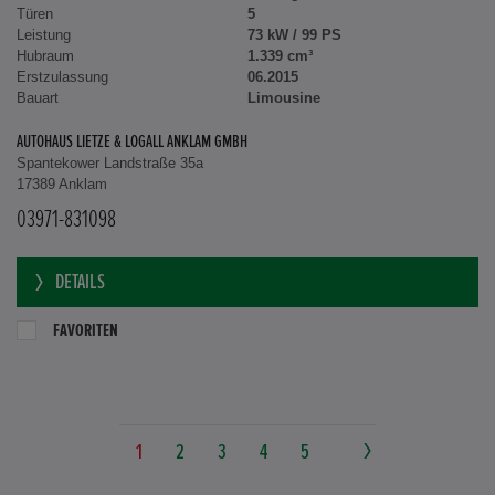
Türen
5
Leistung
73 kW / 99 PS
Hubraum
1.339 cm³
Erstzulassung
06.2015
Bauart
Limousine
AUTOHAUS LIETZE & LOGALL ANKLAM GMBH
Spantekower Landstraße 35a
17389 Anklam
03971-831098
DETAILS
FAVORITEN
1
2
3
4
5