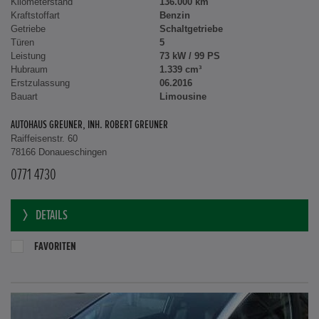
Kilometerstand
136.000 km
Kraftstoffart
Benzin
Getriebe
Schaltgetriebe
Türen
5
Leistung
73 kW / 99 PS
Hubraum
1.339 cm³
Erstzulassung
06.2016
Bauart
Limousine
AUTOHAUS GREUNER, INH. ROBERT GREUNER
Raiffeisenstr. 60
78166 Donaueschingen
0771 4730
DETAILS
FAVORITEN