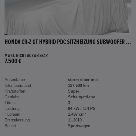
HONDA CR-Z GT HYBRID PDC SITZHEIZUNG SUBWOOFER BLUETOOTH
MWST. NICHT AUSWEISBAR
7.500 €
Außenfarbe
storm siber met
Kilometerstand
127.600 km
Kraftstoffart
Super
Getriebe
Schaltgetriebe
Türen
3
Leistung
84 kW / 114 PS
Hubraum
1.497 cm³
Erstzulassung
11.2010
Bauart
Sportwagen