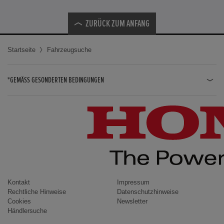
ZURÜCK ZUM ANFANG
Startseite
Fahrzeugsuche
*GEMÄSS GESONDERTEN BEDINGUNGEN
JAZZ HYBRID
JAZZ
CIVIC TYPE R
CIVIC HYBRID
CIVIC TOURER
CIVIC / CIVIC LIMOUSINE
Kontakt
Impressum
Rechtliche Hinweise
Datenschutzhinweise
INSIGHT
Cookies
Newsletter
Händlersuche
ACCORD