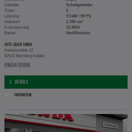
Getriebe
Schaltgetriebe
Türen
5
Leistung
73 kW / 99 PS
Hubraum
1.339 cm³
Erstzulassung
12.2014
Bauart
Van/Kleinbus
AUTO-JÄGER GMBH
Kettnitzmühle 22
92533 Wernberg-Köblitz
09604-92090
DETAILS
FAVORITEN