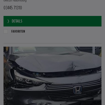
06618 Naumburg
03445 71310
DETAILS
FAVORITEN