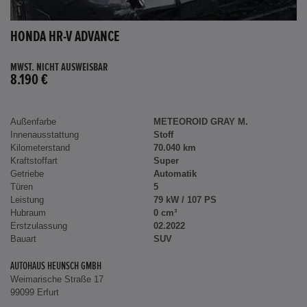
HONDA HR-V ADVANCE
MWST. NICHT AUSWEISBAR
8.190 €
Außenfarbe
METEOROID GRAY M.
Innenausstattung
Stoff
Kilometerstand
70.040 km
Kraftstoffart
Super
Getriebe
Automatik
Türen
5
Leistung
79 kW / 107 PS
Hubraum
0 cm³
Erstzulassung
02.2022
Bauart
SUV
AUTOHAUS HEUNSCH GMBH
Weimarische Straße 17
99099 Erfurt