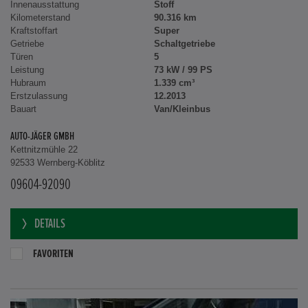
Innenausstattung
Stoff
Kilometerstand
90.316 km
Kraftstoffart
Super
Getriebe
Schaltgetriebe
Türen
5
Leistung
73 kW / 99 PS
Hubraum
1.339 cm³
Erstzulassung
12.2013
Bauart
Van/Kleinbus
AUTO-JÄGER GMBH
Kettnitzmühle 22
92533 Wernberg-Köblitz
09604-92090
DETAILS
FAVORITEN