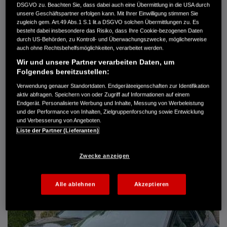
DSGVO zu. Beachten Sie, dass dabei auch eine Übermittlung in die USA durch
Türen
5
unsere Geschäftspartner erfolgen kann. Mit Ihrer Einwilligung stimmen Sie
Leistung
61 kW / 83 PS
zugleich gem. Art.49 Abs.1 S.1 lit.a DSGVO solchen Übermittlungen zu. Es
Hubraum
1.339 cm³
besteht dabei insbesondere das Risiko, dass Ihre Cookie-bezogenen Daten
Erstzulassung
10.2007
durch US-Behörden, zu Kontroll- und Überwachungszwecke, möglicherweise
Bauart
Limousine
auch ohne Rechtsbehelfsmöglichkeiten, verarbeitet werden.
Wir und unsere Partner verarbeiten Daten, um
AUTO HARKE GMBH
Folgendes bereitzustellen:
Randersweide 59-63
21035 Hamburg
Verwendung genauer Standortdaten. Endgeräteeigenschaften zur Identifikation
aktiv abfragen. Speichern von oder Zugriff auf Informationen auf einem
+49 40 735 935 0
Endgerät. Personalisierte Werbung und Inhalte, Messung von Werbeleistung
und der Performance von Inhalten, Zielgruppenforschung sowie Entwicklung
und Verbesserung von Angeboten.
DETAILS
Liste der Partner (Lieferanten)
FAVORITEN
Zwecke anzeigen
Alle ablehnen
Akzeptieren