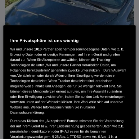
Ihre Privatsphäre ist uns wichtig
Wir und unsere
1013
Partner speichern personenbezogene Daten, wie z. B.
Browsing-Daten oder eindeutige Kennungen, auf Ihrem Gerät und greifen
darauf zu . Wenn Sie Akzeptieren auswählen, können die Tracking-
Technologien die unter „Wir und unsere Partner verarbeiten Daten, um
Folgendes bereitzustellen“ genannten Zwecke unterstützen. . Durch Auswahl
von Alle ablehnen oder durch Widerruf Ihrer Einwilligung werden diese
HONDA JAZZ 1.4 ES SPORT KLIMA, RADIOCD, LM-ALLWETTERRÄDER, PRIVACY
Technologien deaktiviert. Wenn Tracker deaktiviert sind, erscheinen
möglicherweise Inhalte und Anzeigen, die für Sie weniger relevant sind. Sie
können dieses Menü jederzeit erneut aufrufen, um Ihre Auswahl zu ändern
MWST. NICHT AUSWEISBAR
oder Ihre Einwilligung zu widerrufen, indem Sie auf den Link Voreinstellungen
3.900 €
verwalten unten auf der Webseite klicken. Ihre Wahl wirkt sich auf unsere/n
Website aus. Weitere Informationen finden Sie in unserer
Datenschutzerklärung.
Außenfarbe
crystal black pearl
Durch das Klicken des „Akzeptieren“-Buttons stimmen Sie der Verarbeitung
Kilometerstand
166.000 km
der auf Ihrem Gerät bzw. Ihrer Endeinrichtung gespeicherten Daten wie z.B.
persönlichen Identifikatoren oder IP-Adressen für die benannten
Kraftstoffart
Super
Verarbeitungszwecke gem. § 25 Abs. 1 TTDSG sowie Art. 6 Abs. 1 lit. a
Getriebe
Automatik