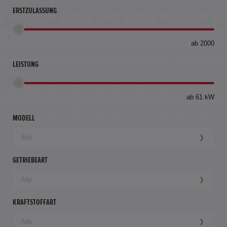
ERSTZULASSUNG
bis
ab 2000
360
km
LEISTUNG
ab 61 kW
MODELL
GETRIEBEART
KRAFTSTOFFART