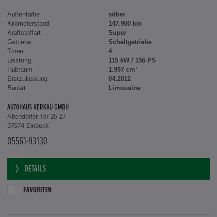
Außenfarbe
silber
Kilometerstand
147.900 km
Kraftstoffart
Super
Getriebe
Schaltgetriebe
Türen
4
Leistung
115 kW / 156 PS
Hubraum
1.997 cm³
Erstzulassung
04.2012
Bauart
Limousine
AUTOHAUS KERKAU GMBH
Altendorfer Tor 25-27
37574 Einbeck
05561-93130
DETAILS
FAVORITEN