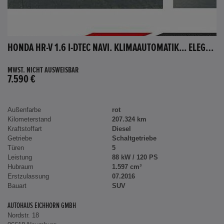
HONDA HR-V 1.6 I-DTEC NAVI. KLIMAAUTOMATIK... ELEGANCE
MWST. NICHT AUSWEISBAR
7.590 €
Außenfarbe
rot
Kilometerstand
207.324 km
Kraftstoffart
Diesel
Getriebe
Schaltgetriebe
Türen
5
Leistung
88 kW / 120 PS
Hubraum
1.597 cm³
Erstzulassung
07.2016
Bauart
SUV
AUTOHAUS EICHHORN GMBH
Nordstr. 18