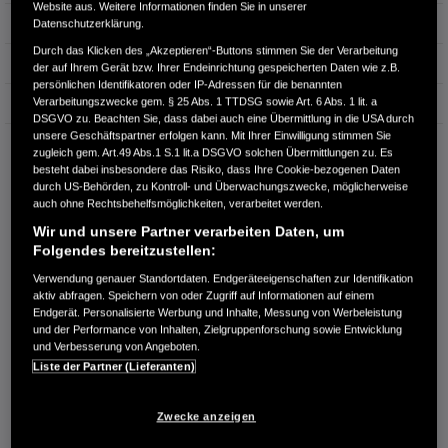
Website aus. Weitere Informationen finden Sie in unserer
Hubraum
1.318 cm³
Datenschutzerklärung.
Durch das Klicken des „Akzeptieren“-Buttons stimmen Sie der Verarbeitung
Erstzulassung
03.2017
der auf Ihrem Gerät bzw. Ihrer Endeinrichtung gespeicherten Daten wie z.B.
persönlichen Identifikatoren oder IP-Adressen für die benannten
Verarbeitungszwecke gem. § 25 Abs. 1 TTDSG sowie Art. 6 Abs. 1 lit. a
Bauart
Limousine
DSGVO zu. Beachten Sie, dass dabei auch eine Übermittlung in die USA durch
unsere Geschäftspartner erfolgen kann. Mit Ihrer Einwilligung stimmen Sie
AUTOHAUS MÜLLER GMBH
zugleich gem. Art.49 Abs.1 S.1 lit.a DSGVO solchen Übermittlungen zu. Es
Im Katzentach 10
besteht dabei insbesondere das Risiko, dass Ihre Cookie-bezogenen Daten
76275 Ettlingen
durch US-Behörden, zu Kontroll- und Überwachungszwecke, möglicherweise
auch ohne Rechtsbehelfsmöglichkeiten, verarbeitet werden.
RUFEN SIE UNS AN:
Wir und unsere Partner verarbeiten Daten, um
+497243-91050
Folgendes bereitzustellen:
Verwendung genauer Standortdaten. Endgeräteeigenschaften zur Identifikation
aktiv abfragen. Speichern von oder Zugriff auf Informationen auf einem
Route planen
Endgerät. Personalisierte Werbung und Inhalte, Messung von Werbeleistung
Händlerbestand anzeigen
und der Performance von Inhalten, Zielgruppenforschung sowie Entwicklung
und Verbesserung von Angeboten.
Dealer Website anzeigen
Liste der Partner (Lieferanten)
Händler kontaktieren
Zwecke anzeigen
E-MAIL-ANFRAGE