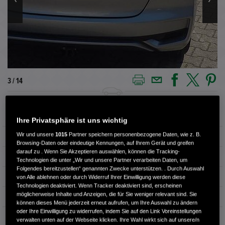
3 / 14
Außenfarbe
Lunar Silver M.
Ihre Privatsphäre ist uns wichtig
Wir und unsere
1015
Partner speichern personenbezogene Daten, wie z. B.
Kilometerstand
112.500 km
Browsing-Daten oder eindeutige Kennungen, auf Ihrem Gerät und greifen
darauf zu . Wenn Sie Akzeptieren auswählen, können die Tracking-
Kraftstoffart
Benzin
Technologien die unter „Wir und unsere Partner verarbeiten Daten, um
Folgendes bereitzustellen“ genannten Zwecke unterstützen. . Durch Auswahl
Getriebe
Schaltgetriebe
von Alle ablehnen oder durch Widerruf Ihrer Einwilligung werden diese
Technologien deaktiviert. Wenn Tracker deaktiviert sind, erscheinen
möglicherweise Inhalte und Anzeigen, die für Sie weniger relevant sind. Sie
Türen
5
können dieses Menü jederzeit erneut aufrufen, um Ihre Auswahl zu ändern
oder Ihre Einwilligung zu widerrufen, indem Sie auf den Link Voreinstellungen
Leistung
75 kW / 102 PS
verwalten unten auf der Webseite klicken. Ihre Wahl wirkt sich auf unsere/n