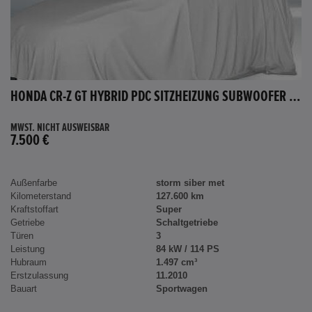
HONDA CR-Z GT HYBRID PDC SITZHEIZUNG SUBWOOFER BLUETOOTH
MWST. NICHT AUSWEISBAR
7.500 €
Außenfarbe
storm siber met
Kilometerstand
127.600 km
Kraftstoffart
Super
Getriebe
Schaltgetriebe
Türen
3
Leistung
84 kW / 114 PS
Hubraum
1.497 cm³
Erstzulassung
11.2010
Bauart
Sportwagen