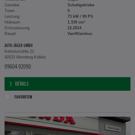
Getriebe
Schaltgetriebe
Türen
5
Leistung
73 kW / 99 PS
Hubraum
1.339 cm³
Erstzulassung
12.2014
Bauart
Van/Kleinbus
AUTO-JÄGER GMBH
Kettnitzmühle 22
92533 Wernberg-Köblitz
09604-92090
DETAILS
FAVORITEN