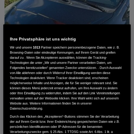
Ihre Privatsphäre ist uns wichtig
Wir und unsere
1013
Partner speichern personenbezogene Daten, wie z. B.
Browsing-Daten oder eindeutige Kennungen, auf Ihrem Gerät und greifen
darauf zu . Wenn Sie Akzeptieren auswählen, können die Tracking-
Technologien die unter „Wir und unsere Partner verarbeiten Daten, um
Folgendes bereitzustellen“ genannten Zwecke unterstützen. . Durch Auswahl
von Alle ablehnen oder durch Widerruf Ihrer Einwilligung werden diese
HONDA JAZZ 1.4 ES SPORT KLIMA, RADIOCD, LM-ALLWETTERRÄDER, PRIVACY
Technologien deaktiviert. Wenn Tracker deaktiviert sind, erscheinen
möglicherweise Inhalte und Anzeigen, die für Sie weniger relevant sind. Sie
können dieses Menü jederzeit erneut aufrufen, um Ihre Auswahl zu ändern
MWST. NICHT AUSWEISBAR
oder Ihre Einwilligung zu widerrufen, indem Sie auf den Link Voreinstellungen
3.900 €
verwalten unten auf der Webseite klicken. Ihre Wahl wirkt sich auf unsere/n
Website aus. Weitere Informationen finden Sie in unserer
Datenschutzerklärung.
Außenfarbe
crystal black pearl
Durch das Klicken des „Akzeptieren“-Buttons stimmen Sie der Verarbeitung
Kilometerstand
166.000 km
der auf Ihrem Gerät bzw. Ihrer Endeinrichtung gespeicherten Daten wie z.B.
persönlichen Identifikatoren oder IP-Adressen für die benannten
Kraftstoffart
Super
Verarbeitungszwecke gem. § 25 Abs. 1 TTDSG sowie Art. 6 Abs. 1 lit. a
Getriebe
Automatik