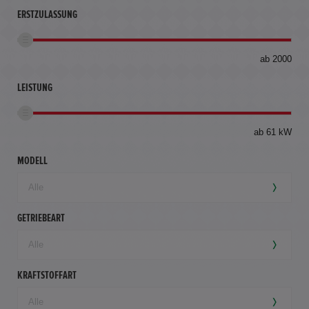
ERSTZULASSUNG
bis
ab 2000
360
km
LEISTUNG
ab 61 kW
MODELL
GETRIEBEART
KRAFTSTOFFART