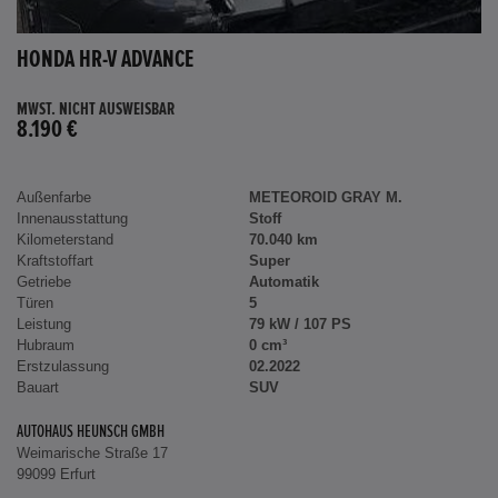
HONDA HR-V ADVANCE
MWST. NICHT AUSWEISBAR
8.190 €
Außenfarbe
METEOROID GRAY M.
Innenausstattung
Stoff
Kilometerstand
70.040 km
Kraftstoffart
Super
Getriebe
Automatik
Türen
5
Leistung
79 kW / 107 PS
Hubraum
0 cm³
Erstzulassung
02.2022
Bauart
SUV
AUTOHAUS HEUNSCH GMBH
Weimarische Straße 17
99099 Erfurt