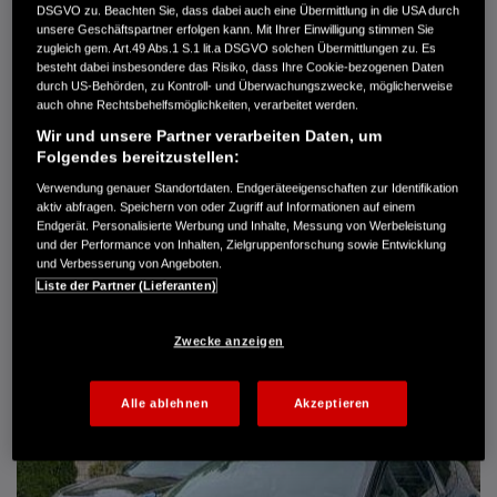
DSGVO zu. Beachten Sie, dass dabei auch eine Übermittlung in die USA durch
Türen
5
unsere Geschäftspartner erfolgen kann. Mit Ihrer Einwilligung stimmen Sie
Leistung
61 kW / 83 PS
zugleich gem. Art.49 Abs.1 S.1 lit.a DSGVO solchen Übermittlungen zu. Es
Hubraum
1.339 cm³
besteht dabei insbesondere das Risiko, dass Ihre Cookie-bezogenen Daten
Erstzulassung
10.2007
durch US-Behörden, zu Kontroll- und Überwachungszwecke, möglicherweise
Bauart
Limousine
auch ohne Rechtsbehelfsmöglichkeiten, verarbeitet werden.
Wir und unsere Partner verarbeiten Daten, um
AUTO HARKE GMBH
Folgendes bereitzustellen:
Randersweide 59-63
21035 Hamburg
Verwendung genauer Standortdaten. Endgeräteeigenschaften zur Identifikation
aktiv abfragen. Speichern von oder Zugriff auf Informationen auf einem
+49 40 735 935 0
Endgerät. Personalisierte Werbung und Inhalte, Messung von Werbeleistung
und der Performance von Inhalten, Zielgruppenforschung sowie Entwicklung
und Verbesserung von Angeboten.
DETAILS
Liste der Partner (Lieferanten)
FAVORITEN
Zwecke anzeigen
Alle ablehnen
Akzeptieren