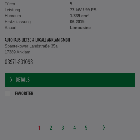
Türen
5
Leistung
73 kW / 99 PS
Hubraum
1.339 cm³
Erstzulassung
06.2015
Bauart
Limousine
AUTOHAUS LIETZE & LOGALL ANKLAM GMBH
Spantekower Landstraße 35a
17389 Anklam
03971-831098
DETAILS
FAVORITEN
1
2
3
4
5