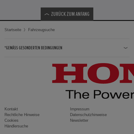
ZURÜCK ZUM ANFANG
Startseite
Fahrzeugsuche
*GEMÄSS GESONDERTEN BEDINGUNGEN
JAZZ HYBRID
JAZZ
CIVIC TYPE R
CIVIC HYBRID
CIVIC TOURER
CIVIC / CIVIC LIMOUSINE
Kontakt
Impressum
Rechtliche Hinweise
Datenschutzhinweise
INSIGHT
Cookies
Newsletter
Händlersuche
ACCORD