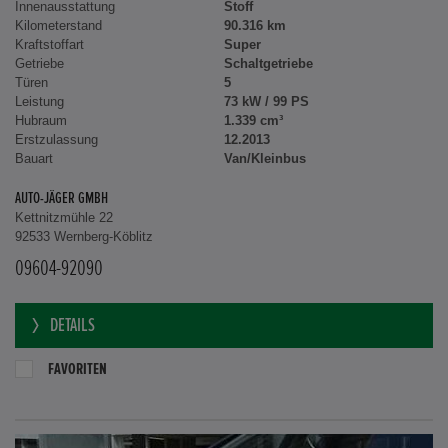
Innenausstattung
Stoff
Kilometerstand
90.316 km
Kraftstoffart
Super
Getriebe
Schaltgetriebe
Türen
5
Leistung
73 kW / 99 PS
Hubraum
1.339 cm³
Erstzulassung
12.2013
Bauart
Van/Kleinbus
AUTO-JÄGER GMBH
Kettnitzmühle 22
92533 Wernberg-Köblitz
09604-92090
DETAILS
FAVORITEN