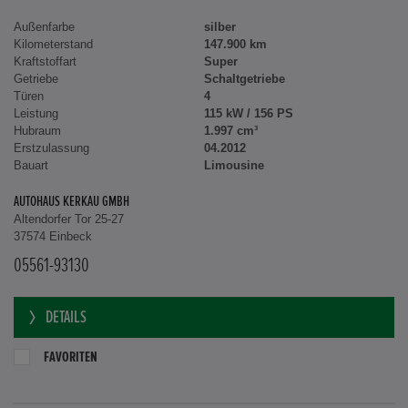
Außenfarbe
silber
Kilometerstand
147.900 km
Kraftstoffart
Super
Getriebe
Schaltgetriebe
Türen
4
Leistung
115 kW / 156 PS
Hubraum
1.997 cm³
Erstzulassung
04.2012
Bauart
Limousine
AUTOHAUS KERKAU GMBH
Altendorfer Tor 25-27
37574 Einbeck
05561-93130
DETAILS
FAVORITEN