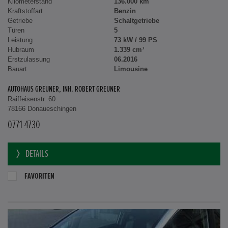
Kilometerstand
136.000 km
Kraftstoffart
Benzin
Getriebe
Schaltgetriebe
Türen
5
Leistung
73 kW / 99 PS
Hubraum
1.339 cm³
Erstzulassung
06.2016
Bauart
Limousine
AUTOHAUS GREUNER, INH. ROBERT GREUNER
Raiffeisenstr. 60
78166 Donaueschingen
0771 4730
DETAILS
FAVORITEN