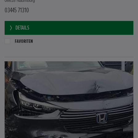
06618 Naumburg
03445 71310
DETAILS
FAVORITEN