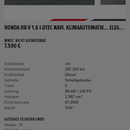
HONDA HR-V 1.6 I-DTEC NAVI. KLIMAAUTOMATIK... ELEGANCE
MWST. NICHT AUSWEISBAR
7.590 €
Außenfarbe
rot
Kilometerstand
207.324 km
Kraftstoffart
Diesel
Getriebe
Schaltgetriebe
Türen
5
Leistung
88 kW / 120 PS
Hubraum
1.597 cm³
Erstzulassung
07.2016
Bauart
SUV
AUTOHAUS EICHHORN GMBH
Nordstr. 18