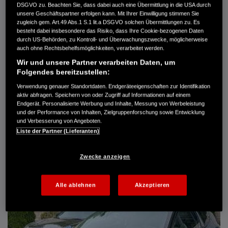
DSGVO zu. Beachten Sie, dass dabei auch eine Übermittlung in die USA durch
Türen
5
unsere Geschäftspartner erfolgen kann. Mit Ihrer Einwilligung stimmen Sie
Leistung
61 kW / 83 PS
zugleich gem. Art.49 Abs.1 S.1 lit.a DSGVO solchen Übermittlungen zu. Es
Hubraum
1.339 cm³
besteht dabei insbesondere das Risiko, dass Ihre Cookie-bezogenen Daten
Erstzulassung
10.2007
durch US-Behörden, zu Kontroll- und Überwachungszwecke, möglicherweise
Bauart
Limousine
auch ohne Rechtsbehelfsmöglichkeiten, verarbeitet werden.
Wir und unsere Partner verarbeiten Daten, um
AUTO HARKE GMBH
Folgendes bereitzustellen:
Randersweide 59-63
21035 Hamburg
Verwendung genauer Standortdaten. Endgeräteeigenschaften zur Identifikation
aktiv abfragen. Speichern von oder Zugriff auf Informationen auf einem
+49 40 735 935 0
Endgerät. Personalisierte Werbung und Inhalte, Messung von Werbeleistung
und der Performance von Inhalten, Zielgruppenforschung sowie Entwicklung
und Verbesserung von Angeboten.
DETAILS
Liste der Partner (Lieferanten)
FAVORITEN
Zwecke anzeigen
Alle ablehnen
Akzeptieren