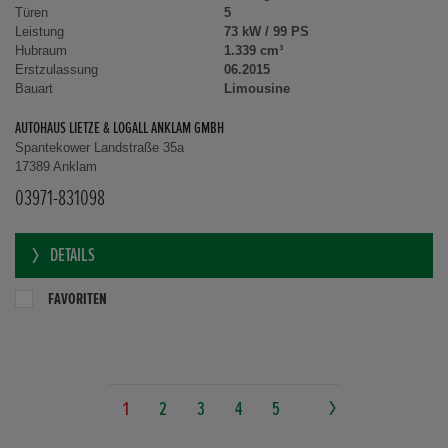
Türen
5
Leistung
73 kW / 99 PS
Hubraum
1.339 cm³
Erstzulassung
06.2015
Bauart
Limousine
AUTOHAUS LIETZE & LOGALL ANKLAM GMBH
Spantekower Landstraße 35a
17389 Anklam
03971-831098
DETAILS
FAVORITEN
1
2
3
4
5