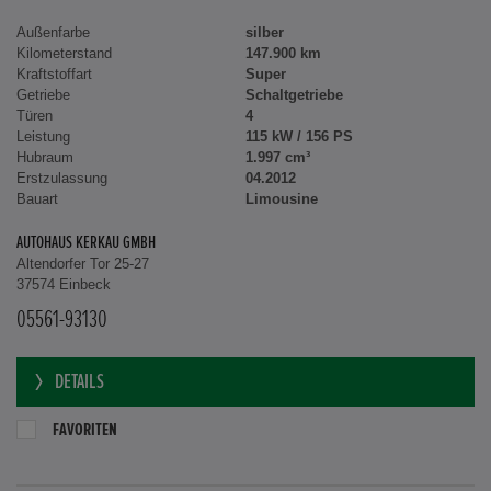
Außenfarbe
silber
Kilometerstand
147.900 km
Kraftstoffart
Super
Getriebe
Schaltgetriebe
Türen
4
Leistung
115 kW / 156 PS
Hubraum
1.997 cm³
Erstzulassung
04.2012
Bauart
Limousine
AUTOHAUS KERKAU GMBH
Altendorfer Tor 25-27
37574 Einbeck
05561-93130
DETAILS
FAVORITEN