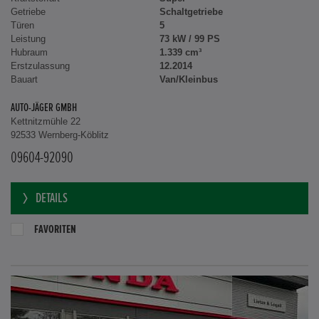
Getriebe
Schaltgetriebe
Türen
5
Leistung
73 kW / 99 PS
Hubraum
1.339 cm³
Erstzulassung
12.2014
Bauart
Van/Kleinbus
AUTO-JÄGER GMBH
Kettnitzmühle 22
92533 Wernberg-Köblitz
09604-92090
DETAILS
FAVORITEN