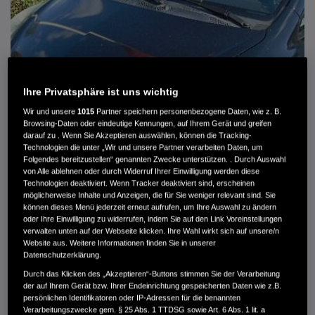
Ihre Privatsphäre ist uns wichtig
Wir und unsere
1015
Partner speichern personenbezogene Daten, wie z. B.
Browsing-Daten oder eindeutige Kennungen, auf Ihrem Gerät und greifen
darauf zu . Wenn Sie Akzeptieren auswählen, können die Tracking-
Technologien die unter „Wir und unsere Partner verarbeiten Daten, um
Folgendes bereitzustellen“ genannten Zwecke unterstützen. . Durch Auswahl
von Alle ablehnen oder durch Widerruf Ihrer Einwilligung werden diese
HONDA JAZZ 1.4 ES SPORT KLIMA, RADIOCD, LM-ALLWETTERRÄDER, PRIVACY
Technologien deaktiviert. Wenn Tracker deaktiviert sind, erscheinen
möglicherweise Inhalte und Anzeigen, die für Sie weniger relevant sind. Sie
können dieses Menü jederzeit erneut aufrufen, um Ihre Auswahl zu ändern
MWST. NICHT AUSWEISBAR
oder Ihre Einwilligung zu widerrufen, indem Sie auf den Link Voreinstellungen
3.900 €
verwalten unten auf der Webseite klicken. Ihre Wahl wirkt sich auf unsere/n
Website aus. Weitere Informationen finden Sie in unserer
Datenschutzerklärung.
Außenfarbe
crystal black pearl
Durch das Klicken des „Akzeptieren“-Buttons stimmen Sie der Verarbeitung
Kilometerstand
166.000 km
der auf Ihrem Gerät bzw. Ihrer Endeinrichtung gespeicherten Daten wie z.B.
persönlichen Identifikatoren oder IP-Adressen für die benannten
Kraftstoffart
Super
Verarbeitungszwecke gem. § 25 Abs. 1 TTDSG sowie Art. 6 Abs. 1 lit. a
Getriebe
Automatik