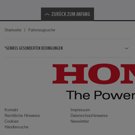
ZURÜCK ZUM ANFANG
Startseite
Fahrzeugsuche
*GEMÄSS GESONDERTEN BEDINGUNGEN
JAZZ HYBRID
JAZZ
CIVIC TYPE R
CIVIC HYBRID
CIVIC TOURER
CIVIC / CIVIC LIMOUSINE
Kontakt
Impressum
Rechtliche Hinweise
Datenschutzhinweise
INSIGHT
Cookies
Newsletter
Händlersuche
ACCORD