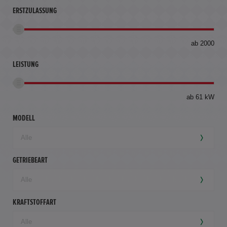
ERSTZULASSUNG
bis
ab 2000
360
km
LEISTUNG
ab 61 kW
MODELL
GETRIEBEART
KRAFTSTOFFART