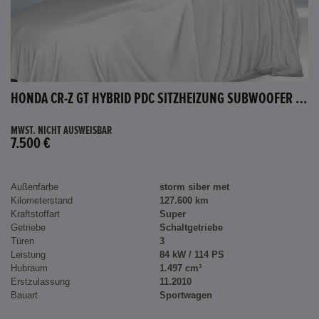
HONDA CR-Z GT HYBRID PDC SITZHEIZUNG SUBWOOFER BLUETOOTH
MWST. NICHT AUSWEISBAR
7.500 €
Außenfarbe
storm siber met
Kilometerstand
127.600 km
Kraftstoffart
Super
Getriebe
Schaltgetriebe
Türen
3
Leistung
84 kW / 114 PS
Hubraum
1.497 cm³
Erstzulassung
11.2010
Bauart
Sportwagen