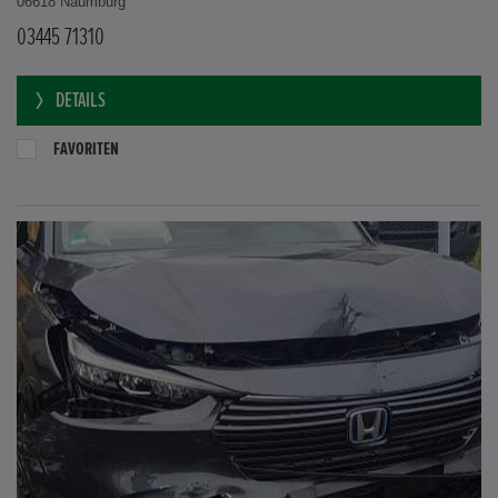
06618 Naumburg
03445 71310
DETAILS
FAVORITEN