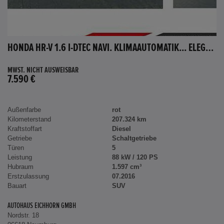
HONDA HR-V 1.6 I-DTEC NAVI. KLIMAAUTOMATIK... ELEGANCE
MWST. NICHT AUSWEISBAR
7.590 €
Außenfarbe
rot
Kilometerstand
207.324 km
Kraftstoffart
Diesel
Getriebe
Schaltgetriebe
Türen
5
Leistung
88 kW / 120 PS
Hubraum
1.597 cm³
Erstzulassung
07.2016
Bauart
SUV
AUTOHAUS EICHHORN GMBH
Nordstr. 18