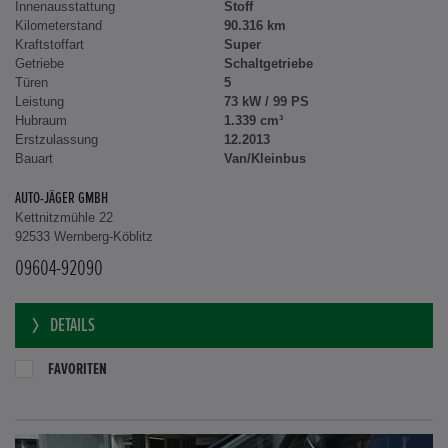
Innenausstattung
Stoff
Kilometerstand
90.316 km
Kraftstoffart
Super
Getriebe
Schaltgetriebe
Türen
5
Leistung
73 kW / 99 PS
Hubraum
1.339 cm³
Erstzulassung
12.2013
Bauart
Van/Kleinbus
AUTO-JÄGER GMBH
Kettnitzmühle 22
92533 Wernberg-Köblitz
09604-92090
DETAILS
FAVORITEN