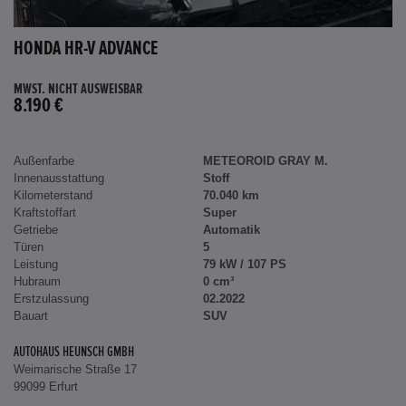
HONDA HR-V ADVANCE
MWST. NICHT AUSWEISBAR
8.190 €
Außenfarbe
METEOROID GRAY M.
Innenausstattung
Stoff
Kilometerstand
70.040 km
Kraftstoffart
Super
Getriebe
Automatik
Türen
5
Leistung
79 kW / 107 PS
Hubraum
0 cm³
Erstzulassung
02.2022
Bauart
SUV
AUTOHAUS HEUNSCH GMBH
Weimarische Straße 17
99099 Erfurt