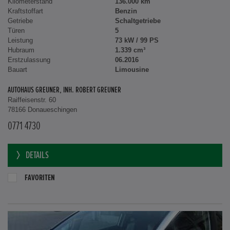
Kilometerstand
136.000 km
Kraftstoffart
Benzin
Getriebe
Schaltgetriebe
Türen
5
Leistung
73 kW / 99 PS
Hubraum
1.339 cm³
Erstzulassung
06.2016
Bauart
Limousine
AUTOHAUS GREUNER, INH. ROBERT GREUNER
Raiffeisenstr. 60
78166 Donaueschingen
0771 4730
DETAILS
FAVORITEN