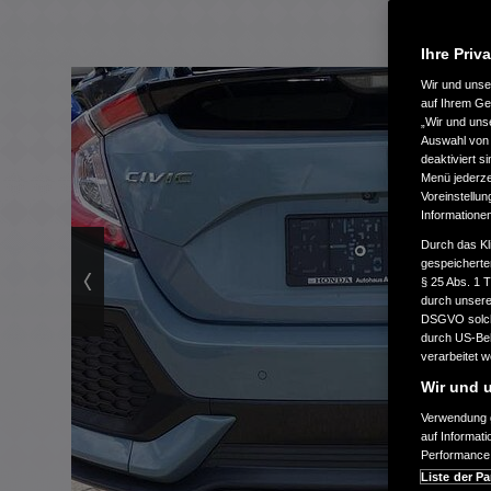
Ihre Priv
Wir und uns
auf Ihrem Ge
„Wir und uns
Auswahl von 
deaktiviert s
Menü jederzei
Voreinstellun
Informatione
Durch das Kl
gespeicherte
§ 25 Abs. 1 
durch unsere 
DSGVO solche
durch US-Beh
verarbeitet 
Wir und u
Verwendung g
auf Informat
Performance 
Liste der Pa