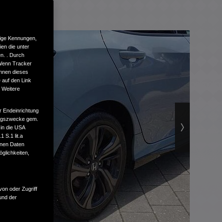
tige Kennungen,
en die unter
n. . Durch
 Wenn Tracker
önnen dieses
 auf den Link
. Weitere
r Endeinrichtung
tungszwecke gem.
 in die USA
 S.1 lit.a
enen Daten
glichkeiten,
von oder Zugriff
und der