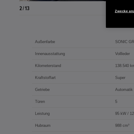
2 / 13
Zwecke an
Außenfarbe
SONIC GR
Innenausstattung
Vollleder
Kilometerstand
138.540 k
Kraftstoffart
Super
Getriebe
Automatik
Türen
5
Leistung
95 kW / 1
Hubraum
988 cm³