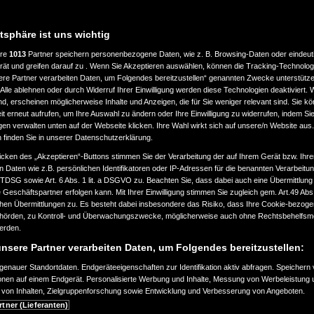
atsphäre ist uns wichtig
ere
1013
Partner speichern personenbezogene Daten, wie z. B. Browsing-Daten oder eindeu
rät und greifen darauf zu . Wenn Sie Akzeptieren auswählen, können die Tracking-Technologi
ere Partner verarbeiten Daten, um Folgendes bereitzustellen“ genannten Zwecke unterstütze
Alle ablehnen oder durch Widerruf Ihrer Einwilligung werden diese Technologien deaktiviert.
ind, erscheinen möglicherweise Inhalte und Anzeigen, die für Sie weniger relevant sind. Sie k
t erneut aufrufen, um Ihre Auswahl zu ändern oder Ihre Einwilligung zu widerrufen, indem Sie
gen verwalten unten auf der Webseite klicken. Ihre Wahl wirkt sich auf unsere/n Website aus
n finden Sie in unserer Datenschutzerklärung.
icken des „Akzeptieren“-Buttons stimmen Sie der Verarbeitung der auf Ihrem Gerät bzw. Ihre
n Daten wie z.B. persönlichen Identifikatoren oder IP-Adressen für die benannten Verarbei
TTDSG sowie Art. 6 Abs. 1 lit. a DSGVO zu. Beachten Sie, dass dabei auch eine Übermittlung
Geschäftspartner erfolgen kann. Mit Ihrer Einwilligung stimmen Sie zugleich gem. Art.49 Abs.1
n Übermittlungen zu. Es besteht dabei insbesondere das Risiko, dass Ihre Cookie-bezog
örden, zu Kontroll- und Überwachungszwecke, möglicherweise auch ohne Rechtsbehelfsmö
werden.
nsere Partner verarbeiten Daten, um Folgendes bereitzustellen:
enauer Standortdaten. Endgeräteeigenschaften zur Identifikation aktiv abfragen. Speichern 
ionen auf einem Endgerät. Personalisierte Werbung und Inhalte, Messung von Werbeleistung 
von Inhalten, Zielgruppenforschung sowie Entwicklung und Verbesserung von Angeboten.
rtner (Lieferanten)