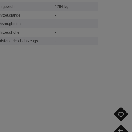
ergewicht
1284 kg
hrzeuglänge
-
hrzeugbreite
-
hrzeughöhe
-
dstand des Fahrzeugs
-
F
V