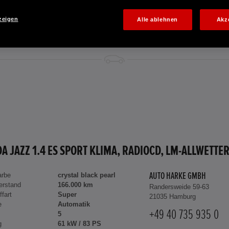
zeigen
Alle ablehnen
Akz
arbe
crystal black pearl
AUTO HARKE GMBH
erstand
166.000 km
Randersweide 59-63
ffart
Super
21035 Hamburg
e
Automatik
+49 40 735 935 0
5
g
61 kW / 83 PS