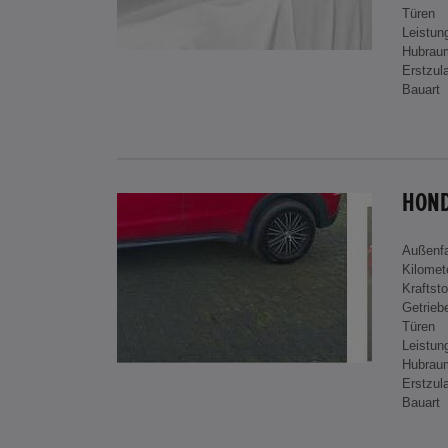
Türen
Leistun
Hubrau
Erstzul
Bauart
HOND
Außenf
Kilomet
Kraftsto
Getrieb
Türen
Leistun
Hubrau
Erstzul
Bauart