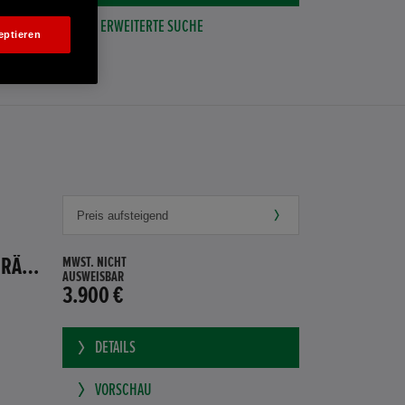
ERWEITERTE SUCHE
eptieren
HONDA JAZZ 1.4 ES SPORT KLIMA, RADIOCD, LM-ALLWETTERRÄDER, PRIVACY
MWST. NICHT
AUSWEISBAR
3.900 €
DETAILS
VORSCHAU