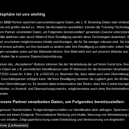
atsphäre ist uns wichtig
ere
1015
Partner speichern personenbezogene Daten, wie z. B. Browsing-Daten oder eindeu
LASSUNG
LEISTUNG
rät und greifen darauf zu . Wenn Sie Akzeptieren auswählen, können die Tracking-Technologi
ere Partner verarbeiten Daten, um Folgendes bereitzustellen“ genannten Zwecke unterstütze
Alle ablehnen oder durch Widerruf Ihrer Einwilligung werden diese Technologien deaktiviert.
bis
ind, erscheinen möglicherweise Inhalte und Anzeigen, die für Sie weniger relevant sind. Sie k
ab 2000
a
360.000
t erneut aufrufen, um Ihre Auswahl zu ändern oder Ihre Einwilligung zu widerrufen, indem Sie
km
gen verwalten unten auf der Webseite klicken. Ihre Wahl wirkt sich auf unsere/n Website aus
n finden Sie in unserer Datenschutzerklärung.
EART
KRAFTSTOFFART
icken des „Akzeptieren“-Buttons stimmen Sie der Verarbeitung der auf Ihrem Gerät bzw. Ihre
n Daten wie z.B. persönlichen Identifikatoren oder IP-Adressen für die benannten Verarbei
TTDSG sowie Art. 6 Abs. 1 lit. a DSGVO zu. Beachten Sie, dass dabei auch eine Übermittlung
Geschäftspartner erfolgen kann. Mit Ihrer Einwilligung stimmen Sie zugleich gem. Art.49 Abs.1
n Übermittlungen zu. Es besteht dabei insbesondere das Risiko, dass Ihre Cookie-bezog
örden, zu Kontroll- und Überwachungszwecke, möglicherweise auch ohne Rechtsbehelfsmö
EURONORM
werden.
nsere Partner verarbeiten Daten, um Folgendes bereitzustellen:
enauer Standortdaten. Endgeräteeigenschaften zur Identifikation aktiv abfragen. Speichern 
ionen auf einem Endgerät. Personalisierte Werbung und Inhalte, Messung von Werbeleistung 
von Inhalten, Zielgruppenforschung sowie Entwicklung und Verbesserung von Angeboten.
SUCHAUFTRAG ERSTELLEN
rtner (Lieferanten)