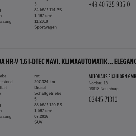
+49 40 735 935 0
3
g
84 kW / 114 PS
m
1.497 cm³
assung
11.2010
Sportwagen
A HR-V 1.6 I-DTEC NAVI. KLIMAAUTOMATIK... ELEGAN
arbe
rot
AUTOHAUS EICHHORN GM
erstand
207.324 km
Nordstr. 18
ffart
Diesel
06618 Naumburg
e
Schaltgetriebe
03445 71310
5
g
88 kW / 120 PS
m
1.597 cm³
assung
07.2016
SUV