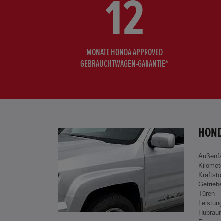
12
MONATE HONDA APPROVED
GEBRAUCHTWAGEN-GARANTIE*
HOND
Außenf
Kilomet
Kraftsto
Getrieb
Türen
Leistun
Hubrau