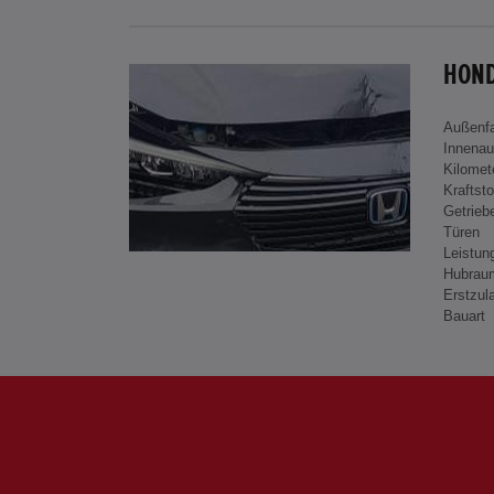
HOND
Außenf
Innenau
Kilomet
Kraftsto
Getrieb
Türen
Leistun
Hubrau
Erstzul
Bauart