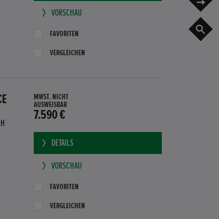
VORSCHAU
G
FAVORITEN
VERGLEICHEN
CE
MWST. NICHT
AUSWEISBAR
7.590 €
BH
DETAILS
VORSCHAU
FAVORITEN
VERGLEICHEN