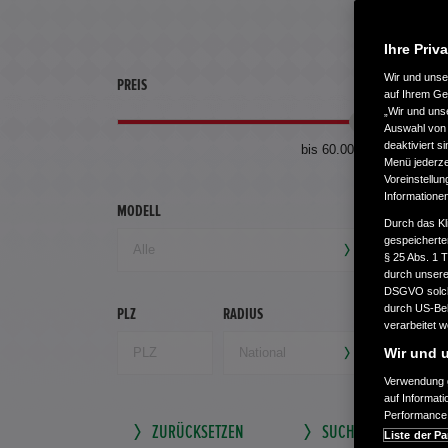
Ihre Priv
Wir und uns
PREIS
ERSTZU
auf Ihrem Ge
„Wir und uns
Auswahl von 
deaktiviert s
bis 60.000 €
Menü jederzei
Voreinstellun
Informatione
MODELL
GETRIEB
Durch das Kl
gespeicherte
§ 25 Abs. 1 
durch unsere 
DSGVO solche
durch US-Beh
PLZ
RADIUS
verarbeitet 
Wir und u
Verwendung g
auf Informat
Performance 
ZURÜCKSETZEN
SUCHE SPEICHERN
Liste der Pa