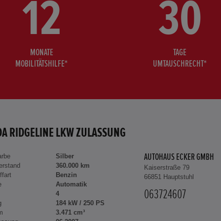
12
30
MONATE
TAGE
MOBILITÄTSHILFE*
UMTAUSCHRECHT*
A RIDGELINE LKW ZULASSUNG
arbe
Silber
AUTOHAUS ECKER GMBH
erstand
360.000 km
Kaiserstraße 79
ffart
Benzin
66851 Hauptstuhl
e
Automatik
063724607
4
g
184 kW / 250 PS
m
3.471 cm³