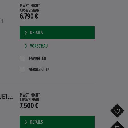
MWST. NICHT
AUSWEISBAR
6.790 €
BH
DETAILS
VORSCHAU
FAVORITEN
VERGLEICHEN
HONDA CR-Z GT HYBRID PDC SITZHEIZUNG SUBWOOFER BLUETOOTH
MWST. NICHT
AUSWEISBAR
7.500 €
F
DETAILS
V