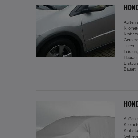
HOND
Außenf
Kilomet
Kraftsto
Getrieb
Türen
Leistun
Hubrau
Erstzul
Bauart
Außenf
Kilomet
Kraftsto
Getrieb