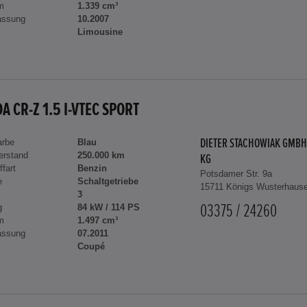
m
1.339 cm³
assung
10.2007
Limousine
A CR-Z 1.5 I-VTEC SPORT
arbe
Blau
DIETER STACHOWIAK GMBH
erstand
250.000 km
KG
ffart
Benzin
Potsdamer Str. 9a
e
Schaltgetriebe
15711 Königs Wusterhaus
3
g
84 kW / 114 PS
03375 / 24260
m
1.497 cm³
assung
07.2011
Coupé