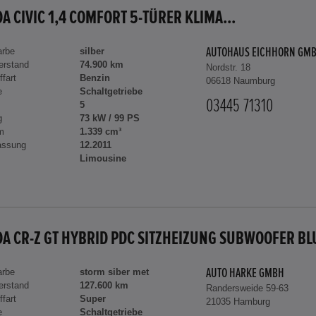
A CIVIC 1,4 COMFORT 5-TÜRER KLIMA...
arbe
silber
AUTOHAUS EICHHORN GM
erstand
74.900 km
Nordstr. 18
ffart
Benzin
06618 Naumburg
e
Schaltgetriebe
03445 71310
5
g
73 kW / 99 PS
m
1.339 cm³
assung
12.2011
Limousine
arbe
storm siber met
AUTO HARKE GMBH
erstand
127.600 km
Randersweide 59-63
ffart
Super
21035 Hamburg
e
Schaltgetriebe