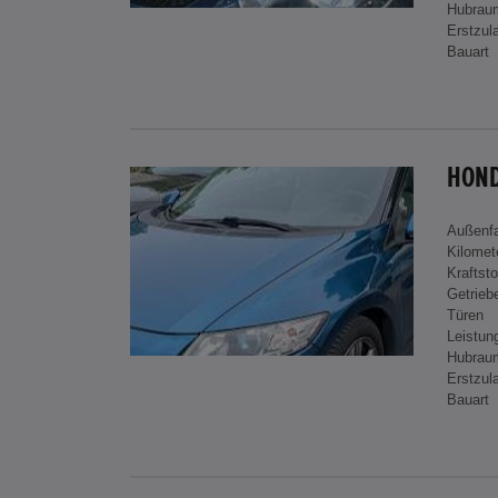
Hubrau
Erstzul
Bauart
HOND
Außenf
Kilomet
Kraftsto
Getrieb
Türen
Leistun
Hubrau
Erstzul
Bauart