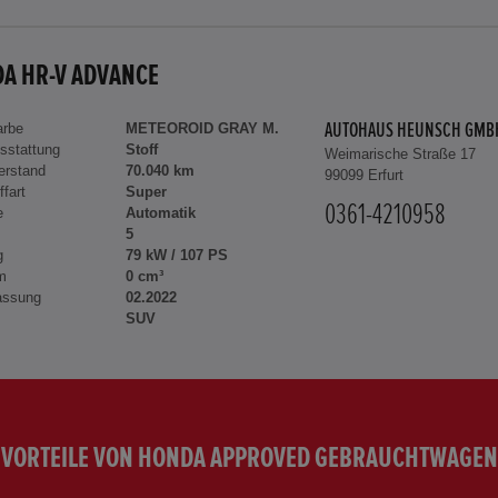
A HR-V ADVANCE
arbe
METEOROID GRAY M.
AUTOHAUS HEUNSCH GMB
sstattung
Stoff
Weimarische Straße 17
erstand
70.040 km
99099 Erfurt
ffart
Super
0361-4210958
e
Automatik
5
g
79 kW / 107 PS
m
0 cm³
assung
02.2022
SUV
VORTEILE VON HONDA APPROVED GEBRAUCHTWAGEN