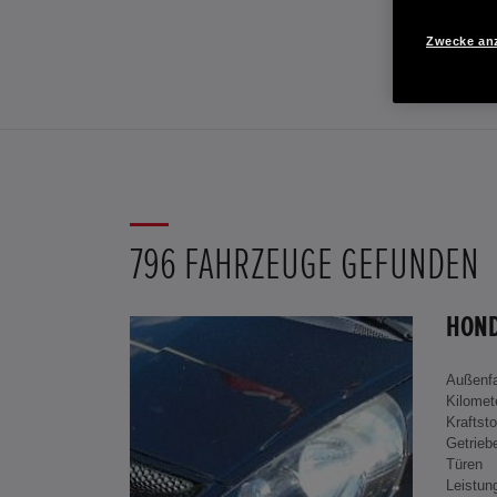
Zwecke an
796 FAHRZEUGE GEFUNDEN
Außenf
Kilomet
Kraftsto
Getrieb
Türen
Leistun